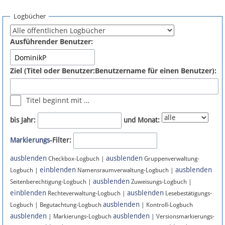
Spenden
Logbücher
Fördermitglied werden
Ausführender Benutzer:
Fehler melden
Ziel (Titel oder Benutzer:Benutzername für einen Benutzer):
Vernetzen
Titel beginnt mit …
Newsletter
bis Jahr:
und Monat:
Bluesky
Markierungs
-Filter:
ausblenden
ausblenden
Facebook
Checkbox-Logbuch |
Gruppenverwaltung-
einblenden
ausblenden
Logbuch |
Namensraumverwaltung-Logbuch |
ausblenden
Instagram
Seitenberechtigung-Logbuch |
Zuweisungs-Logbuch |
einblenden
ausblenden
Rechteverwaltung-Logbuch |
Lesebestätigungs-
ausblenden
Logbuch | Begutachtung-Logbuch
| Kontroll-Logbuch
ausblenden
ausblenden
| Markierungs-Logbuch
| Versionsmarkierungs-
Anmelden