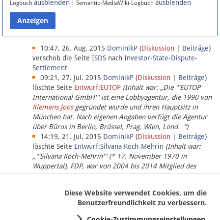
ausblenden
ausblenden
Logbuch
| Semantic-MediaWiki-Logbuch
Datenschutz
Über Lobbypedia
10:47, 26. Aug. 2015
DominikP
(
Diskussion
|
Beiträge
)
verschob die Seite
ISDS
nach
Investor-State-Dispute-
Settlement
Impressum
09:21, 27. Jul. 2015
DominikP
(
Diskussion
|
Beiträge
)
löschte Seite
Entwurf:EUTOP
(Inhalt war: „Die '''EUTOP
International GmbH''' ist eine Lobbyagentur, die 1990 von
Klemens Joos
gegründet wurde und ihren Hauptsitz in
München hat. Nach eigenen Angaben verfügt die Agentur
über Büros in Berlin, Brüssel, Prag, Wien, Lond…“)
14:19, 21. Jul. 2015
DominikP
(
Diskussion
|
Beiträge
)
löschte Seite
Entwurf:Silvana Koch-Mehrin
(Inhalt war:
„'''Silvana Koch-Mehrin''' (* 17. November 1970 in
Wuppertal), FDP, war von 2004 bis 2014 Mitglied des
Europäischen Parlaments, seit November 2014 ist sie für
die Lob…“ (einziger Bearbeiter:
DominikP
))
Diese Website verwendet Cookies, um die
Benutzerfreundlichkeit zu verbessern.
Cookie-Zustimmungseinstellungen