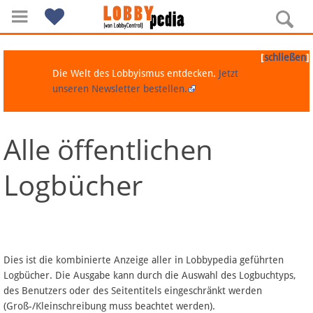
[
]
schließen
Die Welt des Lobbyismus entdecken.
Jetzt
unseren Newsletter bestellen.
Alle öffentlichen
Navigation
Logbücher
Über Lobbypedia
Inhalt A-Z
Artikel nach Kategorien
Dies ist die kombinierte Anzeige aller in Lobbypedia geführten
Logbücher. Die Ausgabe kann durch die Auswahl des Logbuchtyps,
FAQ
des Benutzers oder des Seitentitels eingeschränkt werden
(Groß-/Kleinschreibung muss beachtet werden).