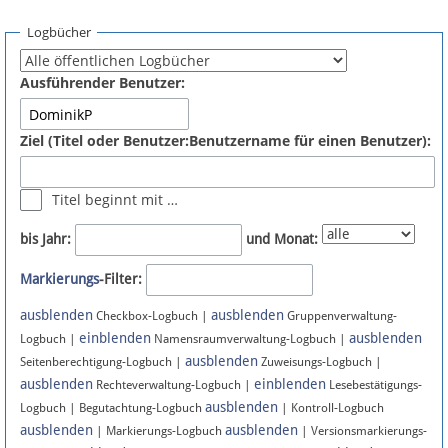
Spenden
Logbücher
Fördermitglied werden
Ausführender Benutzer:
Fehler melden
Ziel (Titel oder Benutzer:Benutzername für einen Benutzer):
Vernetzen
Titel beginnt mit …
Newsletter
bis Jahr:
und Monat:
Bluesky
Markierungs
-Filter:
ausblenden
ausblenden
Facebook
Checkbox-Logbuch |
Gruppenverwaltung-
einblenden
ausblenden
Logbuch |
Namensraumverwaltung-Logbuch |
ausblenden
Instagram
Seitenberechtigung-Logbuch |
Zuweisungs-Logbuch |
ausblenden
einblenden
Rechteverwaltung-Logbuch |
Lesebestätigungs-
ausblenden
Logbuch | Begutachtung-Logbuch
| Kontroll-Logbuch
ausblenden
ausblenden
| Markierungs-Logbuch
| Versionsmarkierungs-
Anmelden