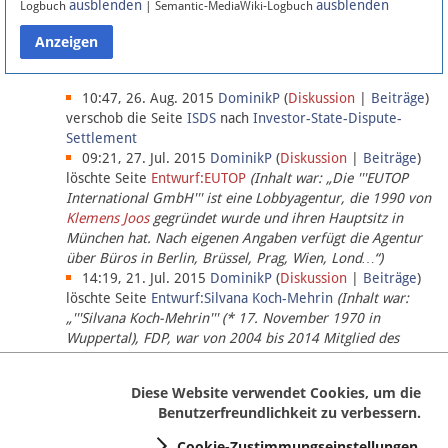
ausblenden
ausblenden
Logbuch
| Semantic-MediaWiki-Logbuch
Datenschutz
Über Lobbypedia
10:47, 26. Aug. 2015
DominikP
(
Diskussion
|
Beiträge
)
verschob die Seite
ISDS
nach
Investor-State-Dispute-
Settlement
Impressum
09:21, 27. Jul. 2015
DominikP
(
Diskussion
|
Beiträge
)
löschte Seite
Entwurf:EUTOP
(Inhalt war: „Die '''EUTOP
International GmbH''' ist eine Lobbyagentur, die 1990 von
Klemens Joos
gegründet wurde und ihren Hauptsitz in
München hat. Nach eigenen Angaben verfügt die Agentur
über Büros in Berlin, Brüssel, Prag, Wien, Lond…“)
14:19, 21. Jul. 2015
DominikP
(
Diskussion
|
Beiträge
)
löschte Seite
Entwurf:Silvana Koch-Mehrin
(Inhalt war:
„'''Silvana Koch-Mehrin''' (* 17. November 1970 in
Wuppertal), FDP, war von 2004 bis 2014 Mitglied des
Europäischen Parlaments, seit November 2014 ist sie für
die Lob…“ (einziger Bearbeiter:
DominikP
))
Diese Website verwendet Cookies, um die
Benutzerfreundlichkeit zu verbessern.
Cookie-Zustimmungseinstellungen