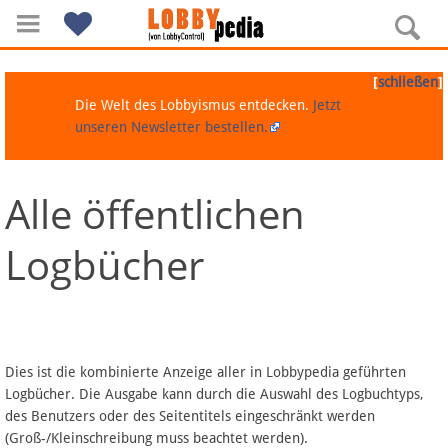
[
]
schließen
Die Welt des Lobbyismus entdecken.
Jetzt
unseren Newsletter bestellen.
Alle öffentlichen
Navigation
Logbücher
Über Lobbypedia
Inhalt A-Z
Artikel nach Kategorien
Dies ist die kombinierte Anzeige aller in Lobbypedia geführten
Logbücher. Die Ausgabe kann durch die Auswahl des Logbuchtyps,
FAQ
des Benutzers oder des Seitentitels eingeschränkt werden
(Groß-/Kleinschreibung muss beachtet werden).