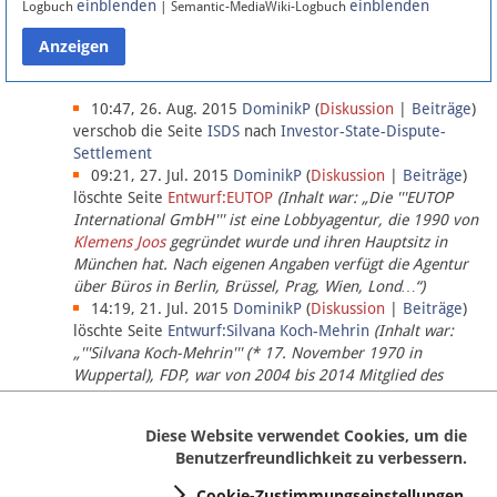
einblenden
einblenden
Logbuch
| Semantic-MediaWiki-Logbuch
Datenschutz
Über Lobbypedia
10:47, 26. Aug. 2015
DominikP
(
Diskussion
|
Beiträge
)
verschob die Seite
ISDS
nach
Investor-State-Dispute-
Settlement
Impressum
09:21, 27. Jul. 2015
DominikP
(
Diskussion
|
Beiträge
)
löschte Seite
Entwurf:EUTOP
(Inhalt war: „Die '''EUTOP
International GmbH''' ist eine Lobbyagentur, die 1990 von
Klemens Joos
gegründet wurde und ihren Hauptsitz in
München hat. Nach eigenen Angaben verfügt die Agentur
über Büros in Berlin, Brüssel, Prag, Wien, Lond…“)
14:19, 21. Jul. 2015
DominikP
(
Diskussion
|
Beiträge
)
löschte Seite
Entwurf:Silvana Koch-Mehrin
(Inhalt war:
„'''Silvana Koch-Mehrin''' (* 17. November 1970 in
Wuppertal), FDP, war von 2004 bis 2014 Mitglied des
Europäischen Parlaments, seit November 2014 ist sie für
die Lob…“ (einziger Bearbeiter:
DominikP
))
Diese Website verwendet Cookies, um die
Benutzerfreundlichkeit zu verbessern.
Cookie-Zustimmungseinstellungen