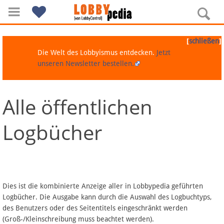
[
]
schließen
Die Welt des Lobbyismus entdecken.
Jetzt
unseren Newsletter bestellen.
Alle öffentlichen
Navigation
Logbücher
Über Lobbypedia
Inhalt A-Z
Artikel nach Kategorien
Dies ist die kombinierte Anzeige aller in Lobbypedia geführten
Logbücher. Die Ausgabe kann durch die Auswahl des Logbuchtyps,
FAQ
des Benutzers oder des Seitentitels eingeschränkt werden
(Groß-/Kleinschreibung muss beachtet werden).