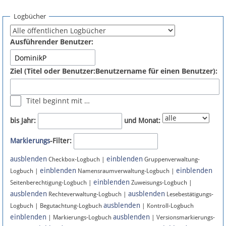
Spenden
Logbücher
Fördermitglied werden
Ausführender Benutzer:
Fehler melden
Ziel (Titel oder Benutzer:Benutzername für einen Benutzer):
Vernetzen
Titel beginnt mit …
Newsletter
bis Jahr:
und Monat:
Bluesky
Markierungs
-Filter:
ausblenden
einblenden
Facebook
Checkbox-Logbuch |
Gruppenverwaltung-
einblenden
einblenden
Logbuch |
Namensraumverwaltung-Logbuch |
einblenden
Instagram
Seitenberechtigung-Logbuch |
Zuweisungs-Logbuch |
ausblenden
ausblenden
Rechteverwaltung-Logbuch |
Lesebestätigungs-
ausblenden
Logbuch | Begutachtung-Logbuch
| Kontroll-Logbuch
einblenden
ausblenden
| Markierungs-Logbuch
| Versionsmarkierungs-
Anmelden