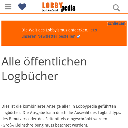
[
]
schließen
Die Welt des Lobbyismus entdecken.
Jetzt
unseren Newsletter bestellen.
Alle öffentlichen
Navigation
Logbücher
Über Lobbypedia
Inhalt A-Z
Artikel nach Kategorien
Dies ist die kombinierte Anzeige aller in Lobbypedia geführten
Logbücher. Die Ausgabe kann durch die Auswahl des Logbuchtyps,
FAQ
des Benutzers oder des Seitentitels eingeschränkt werden
(Groß-/Kleinschreibung muss beachtet werden).