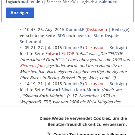
ausblenden
ausblenden
Logbuch
| Semantic-MediaWiki-Logbuch
Datenschutz
Über Lobbypedia
10:47, 26. Aug. 2015
DominikP
(
Diskussion
|
Beiträge
)
verschob die Seite
ISDS
nach
Investor-State-Dispute-
Settlement
Impressum
09:21, 27. Jul. 2015
DominikP
(
Diskussion
|
Beiträge
)
löschte Seite
Entwurf:EUTOP
(Inhalt war: „Die '''EUTOP
International GmbH''' ist eine Lobbyagentur, die 1990 von
Klemens Joos
gegründet wurde und ihren Hauptsitz in
München hat. Nach eigenen Angaben verfügt die Agentur
über Büros in Berlin, Brüssel, Prag, Wien, Lond…“)
14:19, 21. Jul. 2015
DominikP
(
Diskussion
|
Beiträge
)
löschte Seite
Entwurf:Silvana Koch-Mehrin
(Inhalt war:
„'''Silvana Koch-Mehrin''' (* 17. November 1970 in
Wuppertal), FDP, war von 2004 bis 2014 Mitglied des
Europäischen Parlaments, seit November 2014 ist sie für
die Lob…“ (einziger Bearbeiter:
DominikP
))
Diese Website verwendet Cookies, um die
Benutzerfreundlichkeit zu verbessern.
Cookie-Zustimmungseinstellungen