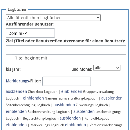
Spenden
Logbücher
Fördermitglied werden
Ausführender Benutzer:
Fehler melden
Ziel (Titel oder Benutzer:Benutzername für einen Benutzer):
Vernetzen
Titel beginnt mit …
Newsletter
bis Jahr:
und Monat:
Bluesky
Markierungs
-Filter:
ausblenden
einblenden
Facebook
Checkbox-Logbuch |
Gruppenverwaltung-
einblenden
ausblenden
Logbuch |
Namensraumverwaltung-Logbuch |
ausblenden
Instagram
Seitenberechtigung-Logbuch |
Zuweisungs-Logbuch |
einblenden
ausblenden
Rechteverwaltung-Logbuch |
Lesebestätigungs-
ausblenden
Logbuch | Begutachtung-Logbuch
| Kontroll-Logbuch
einblenden
einblenden
| Markierungs-Logbuch
| Versionsmarkierungs-
Anmelden