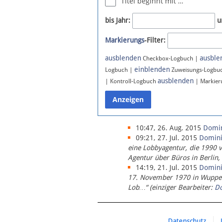
Titel beginnt mit …
Newsletter
bis Jahr:
u
Bluesky
Markierungs
-Filter:
Facebook
Instagram
ausblenden
ausble
Checkbox-Logbuch |
einblenden
Logbuch |
Zuweisungs-Logbu
ausblenden
| Kontroll-Logbuch
| Markier
10:47, 26. Aug. 2015
Domi
09:21, 27. Jul. 2015
Domin
eine Lobbyagentur, die 1990 
Agentur über Büros in Berlin,
14:19, 21. Jul. 2015
Domin
17. November 1970 in Wupperta
Lob…“ (einziger Bearbeiter:
D
Datenschutz