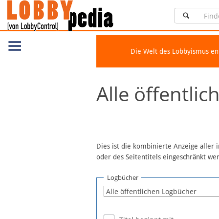
Die Welt des Lobbyismus e
Navigation
Alle öffentli
Über Lobbypedia
Inhalt A-Z
Artikel nach Kategorien
FAQ
Dies ist die kombinierte Anzeige aller
oder des Seitentitels eingeschränkt w
Spenden
Fördermitglied werden
Logbücher
Fehler melden
Vernetzen