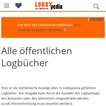
[
]
schließen
Die Welt des Lobbyismus entdecken.
Jetzt
unseren Newsletter bestellen.
Alle öffentlichen
Navigation
Logbücher
Über Lobbypedia
Inhalt A-Z
Artikel nach Kategorien
Dies ist die kombinierte Anzeige aller in Lobbypedia geführten
Logbücher. Die Ausgabe kann durch die Auswahl des Logbuchtyps,
FAQ
des Benutzers oder des Seitentitels eingeschränkt werden
(Groß-/Kleinschreibung muss beachtet werden).