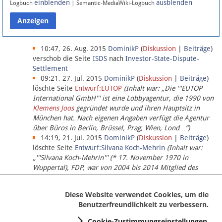
einblenden
ausblenden
Logbuch
| Semantic-MediaWiki-Logbuch
Datenschutz
Über Lobbypedia
10:47, 26. Aug. 2015
DominikP
(
Diskussion
|
Beiträge
)
verschob die Seite
ISDS
nach
Investor-State-Dispute-
Settlement
Impressum
09:21, 27. Jul. 2015
DominikP
(
Diskussion
|
Beiträge
)
löschte Seite
Entwurf:EUTOP
(Inhalt war: „Die '''EUTOP
International GmbH''' ist eine Lobbyagentur, die 1990 von
Klemens Joos
gegründet wurde und ihren Hauptsitz in
München hat. Nach eigenen Angaben verfügt die Agentur
über Büros in Berlin, Brüssel, Prag, Wien, Lond…“)
14:19, 21. Jul. 2015
DominikP
(
Diskussion
|
Beiträge
)
löschte Seite
Entwurf:Silvana Koch-Mehrin
(Inhalt war:
„'''Silvana Koch-Mehrin''' (* 17. November 1970 in
Wuppertal), FDP, war von 2004 bis 2014 Mitglied des
Europäischen Parlaments, seit November 2014 ist sie für
die Lob…“ (einziger Bearbeiter:
DominikP
))
Diese Website verwendet Cookies, um die
Benutzerfreundlichkeit zu verbessern.
Cookie-Zustimmungseinstellungen