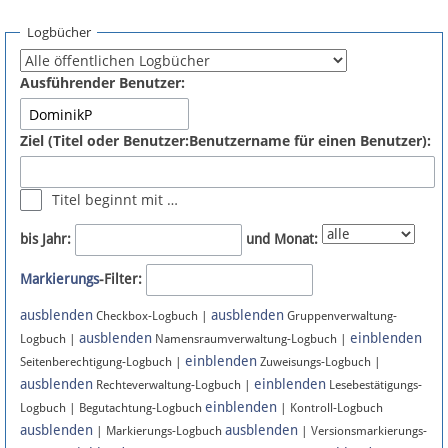
Spenden
Logbücher
Fördermitglied werden
Ausführender Benutzer:
Fehler melden
Ziel (Titel oder Benutzer:Benutzername für einen Benutzer):
Vernetzen
Titel beginnt mit …
Newsletter
bis Jahr:
und Monat:
Bluesky
Markierungs
-Filter:
ausblenden
ausblenden
Facebook
Checkbox-Logbuch |
Gruppenverwaltung-
ausblenden
einblenden
Logbuch |
Namensraumverwaltung-Logbuch |
einblenden
Instagram
Seitenberechtigung-Logbuch |
Zuweisungs-Logbuch |
ausblenden
einblenden
Rechteverwaltung-Logbuch |
Lesebestätigungs-
einblenden
Logbuch | Begutachtung-Logbuch
| Kontroll-Logbuch
ausblenden
ausblenden
| Markierungs-Logbuch
| Versionsmarkierungs-
Anmelden