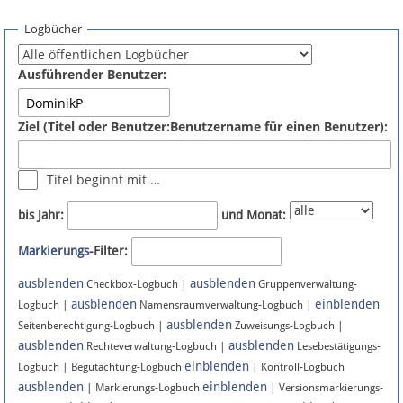
Spenden
Logbücher
Fördermitglied werden
Ausführender Benutzer:
Fehler melden
Ziel (Titel oder Benutzer:Benutzername für einen Benutzer):
Vernetzen
Titel beginnt mit …
Newsletter
bis Jahr:
und Monat:
Bluesky
Markierungs
-Filter:
ausblenden
ausblenden
Facebook
Checkbox-Logbuch |
Gruppenverwaltung-
ausblenden
einblenden
Logbuch |
Namensraumverwaltung-Logbuch |
ausblenden
Instagram
Seitenberechtigung-Logbuch |
Zuweisungs-Logbuch |
ausblenden
ausblenden
Rechteverwaltung-Logbuch |
Lesebestätigungs-
einblenden
Logbuch | Begutachtung-Logbuch
| Kontroll-Logbuch
ausblenden
einblenden
| Markierungs-Logbuch
| Versionsmarkierungs-
Anmelden