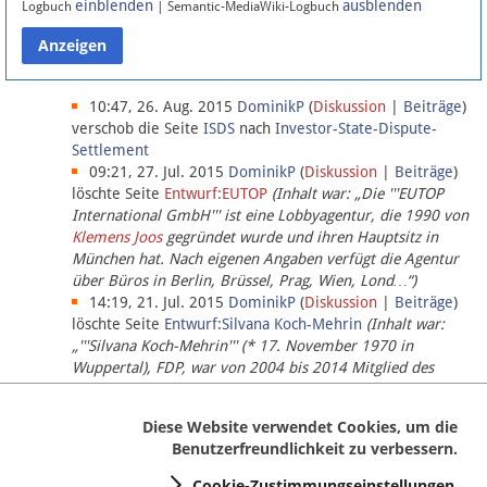
einblenden
ausblenden
Logbuch
| Semantic-MediaWiki-Logbuch
Datenschutz
Über Lobbypedia
10:47, 26. Aug. 2015
DominikP
(
Diskussion
|
Beiträge
)
verschob die Seite
ISDS
nach
Investor-State-Dispute-
Settlement
Impressum
09:21, 27. Jul. 2015
DominikP
(
Diskussion
|
Beiträge
)
löschte Seite
Entwurf:EUTOP
(Inhalt war: „Die '''EUTOP
International GmbH''' ist eine Lobbyagentur, die 1990 von
Klemens Joos
gegründet wurde und ihren Hauptsitz in
München hat. Nach eigenen Angaben verfügt die Agentur
über Büros in Berlin, Brüssel, Prag, Wien, Lond…“)
14:19, 21. Jul. 2015
DominikP
(
Diskussion
|
Beiträge
)
löschte Seite
Entwurf:Silvana Koch-Mehrin
(Inhalt war:
„'''Silvana Koch-Mehrin''' (* 17. November 1970 in
Wuppertal), FDP, war von 2004 bis 2014 Mitglied des
Europäischen Parlaments, seit November 2014 ist sie für
die Lob…“ (einziger Bearbeiter:
DominikP
))
Diese Website verwendet Cookies, um die
Benutzerfreundlichkeit zu verbessern.
Cookie-Zustimmungseinstellungen