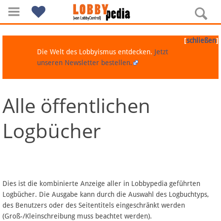
[
]
schließen
Die Welt des Lobbyismus entdecken.
Jetzt
unseren Newsletter bestellen.
Alle öffentlichen
Navigation
Logbücher
Über Lobbypedia
Inhalt A-Z
Artikel nach Kategorien
Dies ist die kombinierte Anzeige aller in Lobbypedia geführten
Logbücher. Die Ausgabe kann durch die Auswahl des Logbuchtyps,
FAQ
des Benutzers oder des Seitentitels eingeschränkt werden
(Groß-/Kleinschreibung muss beachtet werden).