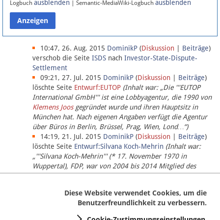
ausblenden
ausblenden
Logbuch
| Semantic-MediaWiki-Logbuch
Datenschutz
Über Lobbypedia
10:47, 26. Aug. 2015
DominikP
(
Diskussion
|
Beiträge
)
verschob die Seite
ISDS
nach
Investor-State-Dispute-
Settlement
Impressum
09:21, 27. Jul. 2015
DominikP
(
Diskussion
|
Beiträge
)
löschte Seite
Entwurf:EUTOP
(Inhalt war: „Die '''EUTOP
International GmbH''' ist eine Lobbyagentur, die 1990 von
Klemens Joos
gegründet wurde und ihren Hauptsitz in
München hat. Nach eigenen Angaben verfügt die Agentur
über Büros in Berlin, Brüssel, Prag, Wien, Lond…“)
14:19, 21. Jul. 2015
DominikP
(
Diskussion
|
Beiträge
)
löschte Seite
Entwurf:Silvana Koch-Mehrin
(Inhalt war:
„'''Silvana Koch-Mehrin''' (* 17. November 1970 in
Wuppertal), FDP, war von 2004 bis 2014 Mitglied des
Europäischen Parlaments, seit November 2014 ist sie für
die Lob…“ (einziger Bearbeiter:
DominikP
))
Diese Website verwendet Cookies, um die
Benutzerfreundlichkeit zu verbessern.
Cookie-Zustimmungseinstellungen