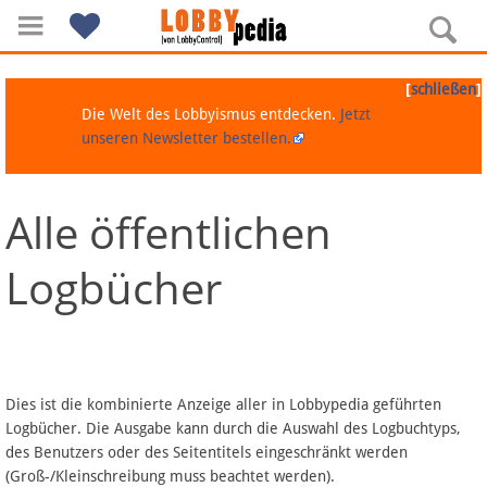
[
]
schließen
Die Welt des Lobbyismus entdecken.
Jetzt
unseren Newsletter bestellen.
Alle öffentlichen
Navigation
Logbücher
Über Lobbypedia
Inhalt A-Z
Artikel nach Kategorien
Dies ist die kombinierte Anzeige aller in Lobbypedia geführten
Logbücher. Die Ausgabe kann durch die Auswahl des Logbuchtyps,
FAQ
des Benutzers oder des Seitentitels eingeschränkt werden
(Groß-/Kleinschreibung muss beachtet werden).