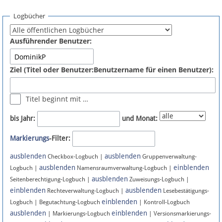
Spenden
Logbücher
Fördermitglied werden
Ausführender Benutzer:
Fehler melden
Ziel (Titel oder Benutzer:Benutzername für einen Benutzer):
Vernetzen
Titel beginnt mit …
Newsletter
bis Jahr:
und Monat:
Bluesky
Markierungs
-Filter:
ausblenden
ausblenden
Facebook
Checkbox-Logbuch |
Gruppenverwaltung-
ausblenden
einblenden
Logbuch |
Namensraumverwaltung-Logbuch |
ausblenden
Instagram
Seitenberechtigung-Logbuch |
Zuweisungs-Logbuch |
einblenden
ausblenden
Rechteverwaltung-Logbuch |
Lesebestätigungs-
einblenden
Logbuch | Begutachtung-Logbuch
| Kontroll-Logbuch
ausblenden
einblenden
| Markierungs-Logbuch
| Versionsmarkierungs-
Anmelden