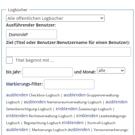
Spenden
Logbücher
Fördermitglied werden
Ausführender Benutzer:
Fehler melden
Ziel (Titel oder Benutzer:Benutzername für einen Benutzer):
Vernetzen
Titel beginnt mit …
Newsletter
bis Jahr:
und Monat:
Bluesky
Markierungs
-Filter:
ausblenden
ausblenden
Facebook
Checkbox-Logbuch |
Gruppenverwaltung-
ausblenden
ausblenden
Logbuch |
Namensraumverwaltung-Logbuch |
einblenden
Instagram
Seitenberechtigung-Logbuch |
Zuweisungs-Logbuch |
einblenden
einblenden
Rechteverwaltung-Logbuch |
Lesebestätigungs-
einblenden
Logbuch | Begutachtung-Logbuch
| Kontroll-Logbuch
ausblenden
ausblenden
| Markierungs-Logbuch
| Versionsmarkierungs-
Anmelden