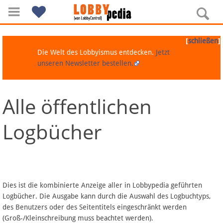
[
]
schließen
Die Welt des Lobbyismus entdecken.
Jetzt
unseren Newsletter bestellen.
Alle öffentlichen
Navigation
Logbücher
Über Lobbypedia
Inhalt A-Z
Artikel nach Kategorien
Dies ist die kombinierte Anzeige aller in Lobbypedia geführten
Logbücher. Die Ausgabe kann durch die Auswahl des Logbuchtyps,
FAQ
des Benutzers oder des Seitentitels eingeschränkt werden
(Groß-/Kleinschreibung muss beachtet werden).