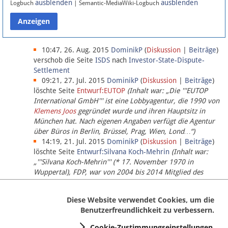
ausblenden
ausblenden
Logbuch
| Semantic-MediaWiki-Logbuch
Datenschutz
Über Lobbypedia
10:47, 26. Aug. 2015
DominikP
(
Diskussion
|
Beiträge
)
verschob die Seite
ISDS
nach
Investor-State-Dispute-
Settlement
Impressum
09:21, 27. Jul. 2015
DominikP
(
Diskussion
|
Beiträge
)
löschte Seite
Entwurf:EUTOP
(Inhalt war: „Die '''EUTOP
International GmbH''' ist eine Lobbyagentur, die 1990 von
Klemens Joos
gegründet wurde und ihren Hauptsitz in
München hat. Nach eigenen Angaben verfügt die Agentur
über Büros in Berlin, Brüssel, Prag, Wien, Lond…“)
14:19, 21. Jul. 2015
DominikP
(
Diskussion
|
Beiträge
)
löschte Seite
Entwurf:Silvana Koch-Mehrin
(Inhalt war:
„'''Silvana Koch-Mehrin''' (* 17. November 1970 in
Wuppertal), FDP, war von 2004 bis 2014 Mitglied des
Europäischen Parlaments, seit November 2014 ist sie für
die Lob…“ (einziger Bearbeiter:
DominikP
))
Diese Website verwendet Cookies, um die
Benutzerfreundlichkeit zu verbessern.
Cookie-Zustimmungseinstellungen