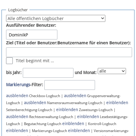
Spenden
Logbücher
Fördermitglied werden
Ausführender Benutzer:
Fehler melden
Ziel (Titel oder Benutzer:Benutzername für einen Benutzer):
Vernetzen
Titel beginnt mit …
Newsletter
bis Jahr:
und Monat:
Bluesky
Markierungs
-Filter:
ausblenden
ausblenden
Facebook
Checkbox-Logbuch |
Gruppenverwaltung-
ausblenden
einblenden
Logbuch |
Namensraumverwaltung-Logbuch |
einblenden
Instagram
Seitenberechtigung-Logbuch |
Zuweisungs-Logbuch |
ausblenden
einblenden
Rechteverwaltung-Logbuch |
Lesebestätigungs-
einblenden
Logbuch | Begutachtung-Logbuch
| Kontroll-Logbuch
einblenden
einblenden
| Markierungs-Logbuch
| Versionsmarkierungs-
Anmelden