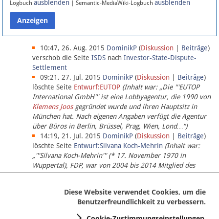
ausblenden
ausblenden
Logbuch
| Semantic-MediaWiki-Logbuch
Datenschutz
Über Lobbypedia
10:47, 26. Aug. 2015
DominikP
(
Diskussion
|
Beiträge
)
verschob die Seite
ISDS
nach
Investor-State-Dispute-
Settlement
Impressum
09:21, 27. Jul. 2015
DominikP
(
Diskussion
|
Beiträge
)
löschte Seite
Entwurf:EUTOP
(Inhalt war: „Die '''EUTOP
International GmbH''' ist eine Lobbyagentur, die 1990 von
Klemens Joos
gegründet wurde und ihren Hauptsitz in
München hat. Nach eigenen Angaben verfügt die Agentur
über Büros in Berlin, Brüssel, Prag, Wien, Lond…“)
14:19, 21. Jul. 2015
DominikP
(
Diskussion
|
Beiträge
)
löschte Seite
Entwurf:Silvana Koch-Mehrin
(Inhalt war:
„'''Silvana Koch-Mehrin''' (* 17. November 1970 in
Wuppertal), FDP, war von 2004 bis 2014 Mitglied des
Europäischen Parlaments, seit November 2014 ist sie für
die Lob…“ (einziger Bearbeiter:
DominikP
))
Diese Website verwendet Cookies, um die
Benutzerfreundlichkeit zu verbessern.
Cookie-Zustimmungseinstellungen