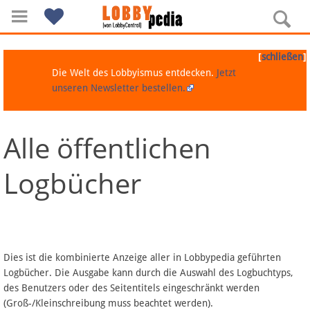
[
]
schließen
Die Welt des Lobbyismus entdecken.
Jetzt
unseren Newsletter bestellen.
Alle öffentlichen
Navigation
Logbücher
Über Lobbypedia
Inhalt A-Z
Artikel nach Kategorien
Dies ist die kombinierte Anzeige aller in Lobbypedia geführten
Logbücher. Die Ausgabe kann durch die Auswahl des Logbuchtyps,
FAQ
des Benutzers oder des Seitentitels eingeschränkt werden
(Groß-/Kleinschreibung muss beachtet werden).