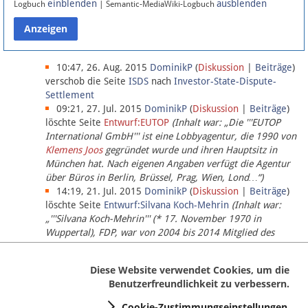
einblenden
ausblenden
Logbuch
| Semantic-MediaWiki-Logbuch
Datenschutz
Über Lobbypedia
10:47, 26. Aug. 2015
DominikP
(
Diskussion
|
Beiträge
)
verschob die Seite
ISDS
nach
Investor-State-Dispute-
Settlement
Impressum
09:21, 27. Jul. 2015
DominikP
(
Diskussion
|
Beiträge
)
löschte Seite
Entwurf:EUTOP
(Inhalt war: „Die '''EUTOP
International GmbH''' ist eine Lobbyagentur, die 1990 von
Klemens Joos
gegründet wurde und ihren Hauptsitz in
München hat. Nach eigenen Angaben verfügt die Agentur
über Büros in Berlin, Brüssel, Prag, Wien, Lond…“)
14:19, 21. Jul. 2015
DominikP
(
Diskussion
|
Beiträge
)
löschte Seite
Entwurf:Silvana Koch-Mehrin
(Inhalt war:
„'''Silvana Koch-Mehrin''' (* 17. November 1970 in
Wuppertal), FDP, war von 2004 bis 2014 Mitglied des
Europäischen Parlaments, seit November 2014 ist sie für
die Lob…“ (einziger Bearbeiter:
DominikP
))
Diese Website verwendet Cookies, um die
Benutzerfreundlichkeit zu verbessern.
Cookie-Zustimmungseinstellungen