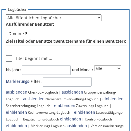
Spenden
Logbücher
Fördermitglied werden
Ausführender Benutzer:
Fehler melden
Ziel (Titel oder Benutzer:Benutzername für einen Benutzer):
Vernetzen
Titel beginnt mit …
Newsletter
bis Jahr:
und Monat:
Bluesky
Markierungs
-Filter:
ausblenden
ausblenden
Facebook
Checkbox-Logbuch |
Gruppenverwaltung-
ausblenden
einblenden
Logbuch |
Namensraumverwaltung-Logbuch |
einblenden
Instagram
Seitenberechtigung-Logbuch |
Zuweisungs-Logbuch |
einblenden
einblenden
Rechteverwaltung-Logbuch |
Lesebestätigungs-
einblenden
Logbuch | Begutachtung-Logbuch
| Kontroll-Logbuch
einblenden
ausblenden
| Markierungs-Logbuch
| Versionsmarkierungs-
Anmelden