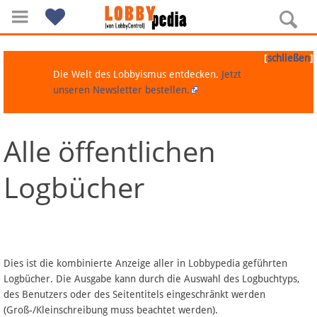
[
]
schließen
Die Welt des Lobbyismus entdecken.
Jetzt
unseren Newsletter bestellen.
Alle öffentlichen
Navigation
Logbücher
Über Lobbypedia
Inhalt A-Z
Artikel nach Kategorien
Dies ist die kombinierte Anzeige aller in Lobbypedia geführten
Logbücher. Die Ausgabe kann durch die Auswahl des Logbuchtyps,
FAQ
des Benutzers oder des Seitentitels eingeschränkt werden
(Groß-/Kleinschreibung muss beachtet werden).