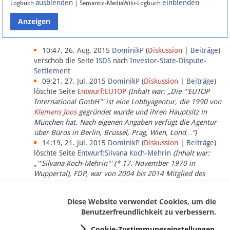
ausblenden
einblenden
Logbuch
| Semantic-MediaWiki-Logbuch
Datenschutz
Über Lobbypedia
10:47, 26. Aug. 2015
DominikP
(
Diskussion
|
Beiträge
)
verschob die Seite
ISDS
nach
Investor-State-Dispute-
Settlement
Impressum
09:21, 27. Jul. 2015
DominikP
(
Diskussion
|
Beiträge
)
löschte Seite
Entwurf:EUTOP
(Inhalt war: „Die '''EUTOP
International GmbH''' ist eine Lobbyagentur, die 1990 von
Klemens Joos
gegründet wurde und ihren Hauptsitz in
München hat. Nach eigenen Angaben verfügt die Agentur
über Büros in Berlin, Brüssel, Prag, Wien, Lond…“)
14:19, 21. Jul. 2015
DominikP
(
Diskussion
|
Beiträge
)
löschte Seite
Entwurf:Silvana Koch-Mehrin
(Inhalt war:
„'''Silvana Koch-Mehrin''' (* 17. November 1970 in
Wuppertal), FDP, war von 2004 bis 2014 Mitglied des
Europäischen Parlaments, seit November 2014 ist sie für
die Lob…“ (einziger Bearbeiter:
DominikP
))
Diese Website verwendet Cookies, um die
Benutzerfreundlichkeit zu verbessern.
Cookie-Zustimmungseinstellungen