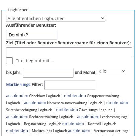
Spenden
Logbücher
Fördermitglied werden
Ausführender Benutzer:
Fehler melden
Ziel (Titel oder Benutzer:Benutzername für einen Benutzer):
Vernetzen
Titel beginnt mit …
Newsletter
bis Jahr:
und Monat:
Bluesky
Markierungs
-Filter:
ausblenden
einblenden
Facebook
Checkbox-Logbuch |
Gruppenverwaltung-
ausblenden
einblenden
Logbuch |
Namensraumverwaltung-Logbuch |
einblenden
Instagram
Seitenberechtigung-Logbuch |
Zuweisungs-Logbuch |
ausblenden
ausblenden
Rechteverwaltung-Logbuch |
Lesebestätigungs-
einblenden
Logbuch | Begutachtung-Logbuch
| Kontroll-Logbuch
einblenden
ausblenden
| Markierungs-Logbuch
| Versionsmarkierungs-
Anmelden