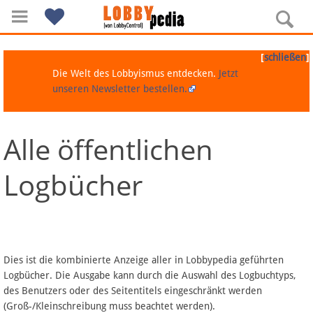
[
]
schließen
Die Welt des Lobbyismus entdecken.
Jetzt
unseren Newsletter bestellen.
Alle öffentlichen
Navigation
Logbücher
Über Lobbypedia
Inhalt A-Z
Artikel nach Kategorien
Dies ist die kombinierte Anzeige aller in Lobbypedia geführten
Logbücher. Die Ausgabe kann durch die Auswahl des Logbuchtyps,
FAQ
des Benutzers oder des Seitentitels eingeschränkt werden
(Groß-/Kleinschreibung muss beachtet werden).