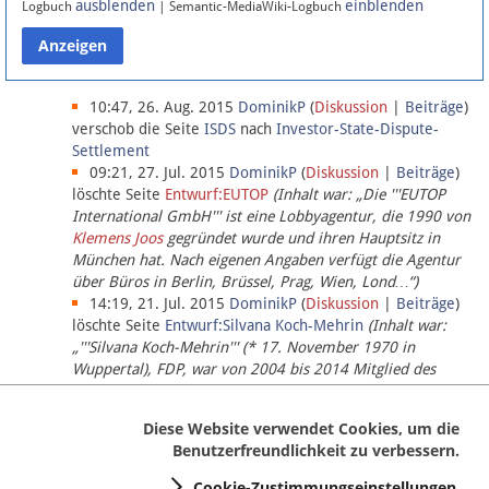
ausblenden
einblenden
Logbuch
| Semantic-MediaWiki-Logbuch
Datenschutz
Über Lobbypedia
10:47, 26. Aug. 2015
DominikP
(
Diskussion
|
Beiträge
)
verschob die Seite
ISDS
nach
Investor-State-Dispute-
Settlement
Impressum
09:21, 27. Jul. 2015
DominikP
(
Diskussion
|
Beiträge
)
löschte Seite
Entwurf:EUTOP
(Inhalt war: „Die '''EUTOP
International GmbH''' ist eine Lobbyagentur, die 1990 von
Klemens Joos
gegründet wurde und ihren Hauptsitz in
München hat. Nach eigenen Angaben verfügt die Agentur
über Büros in Berlin, Brüssel, Prag, Wien, Lond…“)
14:19, 21. Jul. 2015
DominikP
(
Diskussion
|
Beiträge
)
löschte Seite
Entwurf:Silvana Koch-Mehrin
(Inhalt war:
„'''Silvana Koch-Mehrin''' (* 17. November 1970 in
Wuppertal), FDP, war von 2004 bis 2014 Mitglied des
Europäischen Parlaments, seit November 2014 ist sie für
die Lob…“ (einziger Bearbeiter:
DominikP
))
Diese Website verwendet Cookies, um die
Benutzerfreundlichkeit zu verbessern.
Cookie-Zustimmungseinstellungen