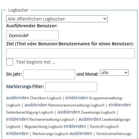
Spenden
Logbücher
Fördermitglied werden
Ausführender Benutzer:
Fehler melden
Ziel (Titel oder Benutzer:Benutzername für einen Benutzer):
Vernetzen
Titel beginnt mit …
Newsletter
bis Jahr:
und Monat:
Bluesky
Markierungs
-Filter:
ausblenden
einblenden
Facebook
Checkbox-Logbuch |
Gruppenverwaltung-
ausblenden
einblenden
Logbuch |
Namensraumverwaltung-Logbuch |
ausblenden
Instagram
Seitenberechtigung-Logbuch |
Zuweisungs-Logbuch |
einblenden
ausblenden
Rechteverwaltung-Logbuch |
Lesebestätigungs-
einblenden
Logbuch | Begutachtung-Logbuch
| Kontroll-Logbuch
einblenden
ausblenden
| Markierungs-Logbuch
| Versionsmarkierungs-
Anmelden