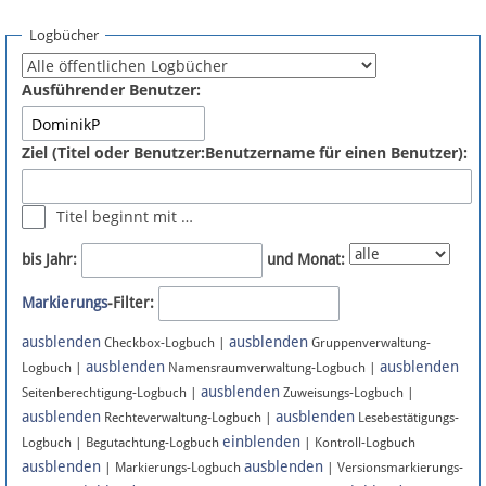
Spenden
Logbücher
Fördermitglied werden
Ausführender Benutzer:
Fehler melden
Ziel (Titel oder Benutzer:Benutzername für einen Benutzer):
Vernetzen
Titel beginnt mit …
Newsletter
bis Jahr:
und Monat:
Bluesky
Markierungs
-Filter:
ausblenden
ausblenden
Facebook
Checkbox-Logbuch |
Gruppenverwaltung-
ausblenden
ausblenden
Logbuch |
Namensraumverwaltung-Logbuch |
ausblenden
Instagram
Seitenberechtigung-Logbuch |
Zuweisungs-Logbuch |
ausblenden
ausblenden
Rechteverwaltung-Logbuch |
Lesebestätigungs-
einblenden
Logbuch | Begutachtung-Logbuch
| Kontroll-Logbuch
ausblenden
ausblenden
| Markierungs-Logbuch
| Versionsmarkierungs-
Anmelden