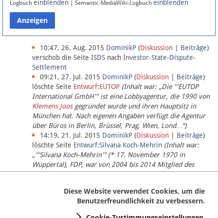
einblenden
einblenden
Logbuch
| Semantic-MediaWiki-Logbuch
Datenschutz
Über Lobbypedia
10:47, 26. Aug. 2015
DominikP
(
Diskussion
|
Beiträge
)
verschob die Seite
ISDS
nach
Investor-State-Dispute-
Settlement
Impressum
09:21, 27. Jul. 2015
DominikP
(
Diskussion
|
Beiträge
)
löschte Seite
Entwurf:EUTOP
(Inhalt war: „Die '''EUTOP
International GmbH''' ist eine Lobbyagentur, die 1990 von
Klemens Joos
gegründet wurde und ihren Hauptsitz in
München hat. Nach eigenen Angaben verfügt die Agentur
über Büros in Berlin, Brüssel, Prag, Wien, Lond…“)
14:19, 21. Jul. 2015
DominikP
(
Diskussion
|
Beiträge
)
löschte Seite
Entwurf:Silvana Koch-Mehrin
(Inhalt war:
„'''Silvana Koch-Mehrin''' (* 17. November 1970 in
Wuppertal), FDP, war von 2004 bis 2014 Mitglied des
Europäischen Parlaments, seit November 2014 ist sie für
die Lob…“ (einziger Bearbeiter:
DominikP
))
Diese Website verwendet Cookies, um die
Benutzerfreundlichkeit zu verbessern.
Cookie-Zustimmungseinstellungen