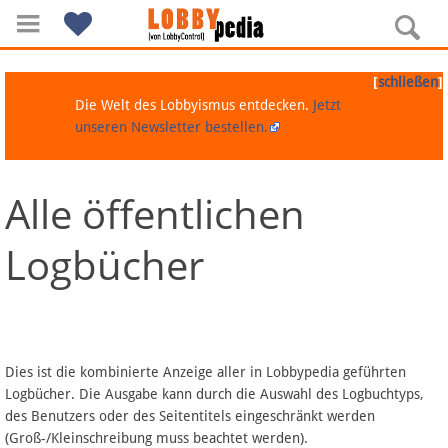
[
]
schließen
Die Welt des Lobbyismus entdecken.
Jetzt
unseren Newsletter bestellen.
Alle öffentlichen
Navigation
Logbücher
Über Lobbypedia
Inhalt A-Z
Artikel nach Kategorien
Dies ist die kombinierte Anzeige aller in Lobbypedia geführten
Logbücher. Die Ausgabe kann durch die Auswahl des Logbuchtyps,
FAQ
des Benutzers oder des Seitentitels eingeschränkt werden
(Groß-/Kleinschreibung muss beachtet werden).