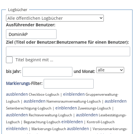
Spenden
Logbücher
Fördermitglied werden
Ausführender Benutzer:
Fehler melden
Ziel (Titel oder Benutzer:Benutzername für einen Benutzer):
Vernetzen
Titel beginnt mit …
Newsletter
bis Jahr:
und Monat:
Bluesky
Markierungs
-Filter:
ausblenden
einblenden
Facebook
Checkbox-Logbuch |
Gruppenverwaltung-
ausblenden
ausblenden
Logbuch |
Namensraumverwaltung-Logbuch |
einblenden
Instagram
Seitenberechtigung-Logbuch |
Zuweisungs-Logbuch |
ausblenden
ausblenden
Rechteverwaltung-Logbuch |
Lesebestätigungs-
einblenden
Logbuch | Begutachtung-Logbuch
| Kontroll-Logbuch
einblenden
ausblenden
| Markierungs-Logbuch
| Versionsmarkierungs-
Anmelden