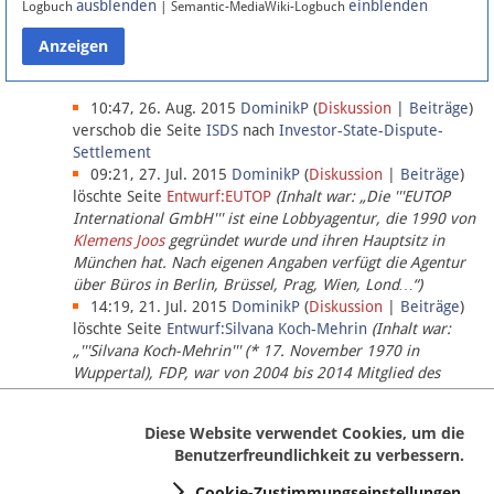
ausblenden
einblenden
Logbuch
| Semantic-MediaWiki-Logbuch
Datenschutz
Über Lobbypedia
10:47, 26. Aug. 2015
DominikP
(
Diskussion
|
Beiträge
)
verschob die Seite
ISDS
nach
Investor-State-Dispute-
Settlement
Impressum
09:21, 27. Jul. 2015
DominikP
(
Diskussion
|
Beiträge
)
löschte Seite
Entwurf:EUTOP
(Inhalt war: „Die '''EUTOP
International GmbH''' ist eine Lobbyagentur, die 1990 von
Klemens Joos
gegründet wurde und ihren Hauptsitz in
München hat. Nach eigenen Angaben verfügt die Agentur
über Büros in Berlin, Brüssel, Prag, Wien, Lond…“)
14:19, 21. Jul. 2015
DominikP
(
Diskussion
|
Beiträge
)
löschte Seite
Entwurf:Silvana Koch-Mehrin
(Inhalt war:
„'''Silvana Koch-Mehrin''' (* 17. November 1970 in
Wuppertal), FDP, war von 2004 bis 2014 Mitglied des
Europäischen Parlaments, seit November 2014 ist sie für
die Lob…“ (einziger Bearbeiter:
DominikP
))
Diese Website verwendet Cookies, um die
Benutzerfreundlichkeit zu verbessern.
Cookie-Zustimmungseinstellungen