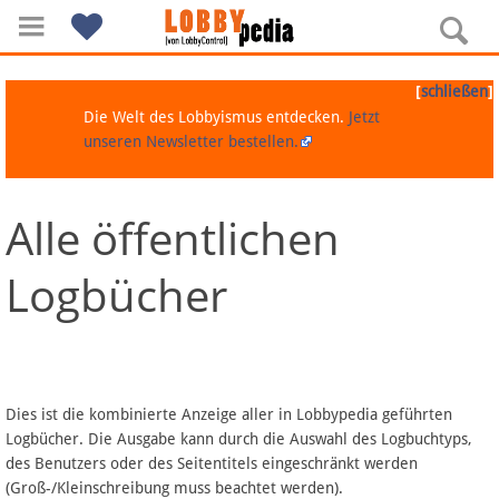
[
]
schließen
Die Welt des Lobbyismus entdecken.
Jetzt
unseren Newsletter bestellen.
Alle öffentlichen
Navigation
Logbücher
Über Lobbypedia
Inhalt A-Z
Artikel nach Kategorien
Dies ist die kombinierte Anzeige aller in Lobbypedia geführten
Logbücher. Die Ausgabe kann durch die Auswahl des Logbuchtyps,
FAQ
des Benutzers oder des Seitentitels eingeschränkt werden
(Groß-/Kleinschreibung muss beachtet werden).