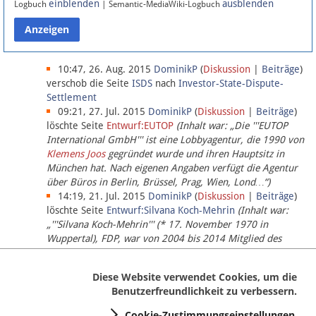
einblenden
ausblenden
Logbuch
| Semantic-MediaWiki-Logbuch
Datenschutz
Über Lobbypedia
10:47, 26. Aug. 2015
DominikP
(
Diskussion
|
Beiträge
)
verschob die Seite
ISDS
nach
Investor-State-Dispute-
Settlement
Impressum
09:21, 27. Jul. 2015
DominikP
(
Diskussion
|
Beiträge
)
löschte Seite
Entwurf:EUTOP
(Inhalt war: „Die '''EUTOP
International GmbH''' ist eine Lobbyagentur, die 1990 von
Klemens Joos
gegründet wurde und ihren Hauptsitz in
München hat. Nach eigenen Angaben verfügt die Agentur
über Büros in Berlin, Brüssel, Prag, Wien, Lond…“)
14:19, 21. Jul. 2015
DominikP
(
Diskussion
|
Beiträge
)
löschte Seite
Entwurf:Silvana Koch-Mehrin
(Inhalt war:
„'''Silvana Koch-Mehrin''' (* 17. November 1970 in
Wuppertal), FDP, war von 2004 bis 2014 Mitglied des
Europäischen Parlaments, seit November 2014 ist sie für
die Lob…“ (einziger Bearbeiter:
DominikP
))
Diese Website verwendet Cookies, um die
Benutzerfreundlichkeit zu verbessern.
Cookie-Zustimmungseinstellungen