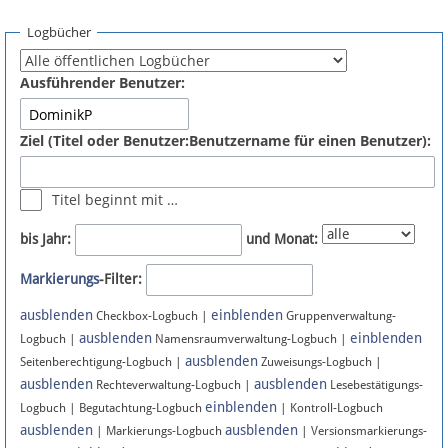
Spenden
Logbücher
Fördermitglied werden
Ausführender Benutzer:
Fehler melden
Ziel (Titel oder Benutzer:Benutzername für einen Benutzer):
Vernetzen
Titel beginnt mit …
Newsletter
bis Jahr:
und Monat:
Bluesky
Markierungs
-Filter:
ausblenden
einblenden
Facebook
Checkbox-Logbuch |
Gruppenverwaltung-
ausblenden
einblenden
Logbuch |
Namensraumverwaltung-Logbuch |
ausblenden
Instagram
Seitenberechtigung-Logbuch |
Zuweisungs-Logbuch |
ausblenden
ausblenden
Rechteverwaltung-Logbuch |
Lesebestätigungs-
einblenden
Logbuch | Begutachtung-Logbuch
| Kontroll-Logbuch
ausblenden
ausblenden
| Markierungs-Logbuch
| Versionsmarkierungs-
Anmelden