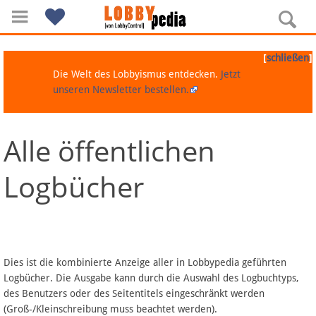
[
]
schließen
Die Welt des Lobbyismus entdecken.
Jetzt
unseren Newsletter bestellen.
Alle öffentlichen
Navigation
Logbücher
Über Lobbypedia
Inhalt A-Z
Artikel nach Kategorien
Dies ist die kombinierte Anzeige aller in Lobbypedia geführten
Logbücher. Die Ausgabe kann durch die Auswahl des Logbuchtyps,
FAQ
des Benutzers oder des Seitentitels eingeschränkt werden
(Groß-/Kleinschreibung muss beachtet werden).