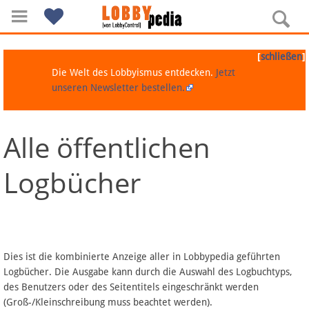
[
]
schließen
Die Welt des Lobbyismus entdecken.
Jetzt
unseren Newsletter bestellen.
Alle öffentlichen
Navigation
Logbücher
Über Lobbypedia
Inhalt A-Z
Artikel nach Kategorien
Dies ist die kombinierte Anzeige aller in Lobbypedia geführten
Logbücher. Die Ausgabe kann durch die Auswahl des Logbuchtyps,
FAQ
des Benutzers oder des Seitentitels eingeschränkt werden
(Groß-/Kleinschreibung muss beachtet werden).