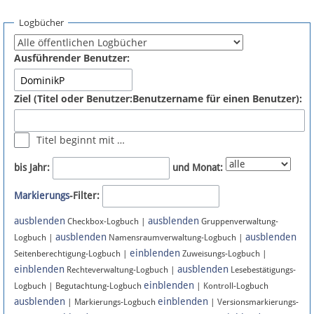
Spenden
Logbücher
Fördermitglied werden
Ausführender Benutzer:
Fehler melden
Ziel (Titel oder Benutzer:Benutzername für einen Benutzer):
Vernetzen
Titel beginnt mit …
Newsletter
bis Jahr:
und Monat:
Bluesky
Markierungs
-Filter:
ausblenden
ausblenden
Facebook
Checkbox-Logbuch |
Gruppenverwaltung-
ausblenden
ausblenden
Logbuch |
Namensraumverwaltung-Logbuch |
einblenden
Instagram
Seitenberechtigung-Logbuch |
Zuweisungs-Logbuch |
einblenden
ausblenden
Rechteverwaltung-Logbuch |
Lesebestätigungs-
einblenden
Logbuch | Begutachtung-Logbuch
| Kontroll-Logbuch
ausblenden
einblenden
| Markierungs-Logbuch
| Versionsmarkierungs-
Anmelden