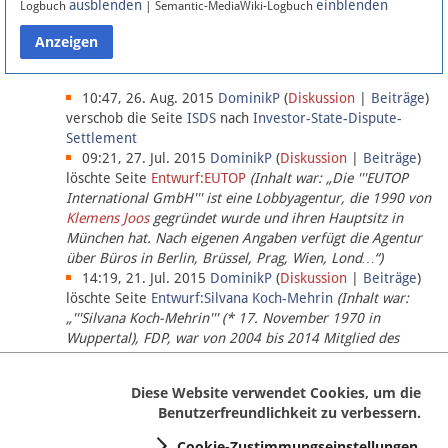
ausblenden
einblenden
Logbuch
| Semantic-MediaWiki-Logbuch
Datenschutz
Über Lobbypedia
10:47, 26. Aug. 2015
DominikP
(
Diskussion
|
Beiträge
)
verschob die Seite
ISDS
nach
Investor-State-Dispute-
Settlement
Impressum
09:21, 27. Jul. 2015
DominikP
(
Diskussion
|
Beiträge
)
löschte Seite
Entwurf:EUTOP
(Inhalt war: „Die '''EUTOP
International GmbH''' ist eine Lobbyagentur, die 1990 von
Klemens Joos
gegründet wurde und ihren Hauptsitz in
München hat. Nach eigenen Angaben verfügt die Agentur
über Büros in Berlin, Brüssel, Prag, Wien, Lond…“)
14:19, 21. Jul. 2015
DominikP
(
Diskussion
|
Beiträge
)
löschte Seite
Entwurf:Silvana Koch-Mehrin
(Inhalt war:
„'''Silvana Koch-Mehrin''' (* 17. November 1970 in
Wuppertal), FDP, war von 2004 bis 2014 Mitglied des
Europäischen Parlaments, seit November 2014 ist sie für
die Lob…“ (einziger Bearbeiter:
DominikP
))
Diese Website verwendet Cookies, um die
Benutzerfreundlichkeit zu verbessern.
Cookie-Zustimmungseinstellungen