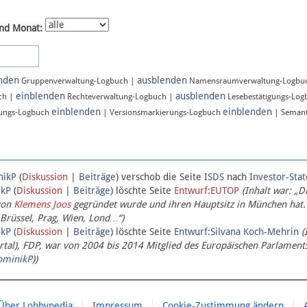
nd Monat:
nden
ausblenden
Gruppenverwaltung-Logbuch |
Namensraumverwaltung-Logbu
einblenden
ausblenden
ch |
Rechteverwaltung-Logbuch |
Lesebestätigungs-Lo
einblenden
einblenden
ungs-Logbuch
| Versionsmarkierungs-Logbuch
| Semant
nikP
(
Diskussion
|
Beiträge
)
verschob die Seite
ISDS
nach
Investor-Sta
ikP
(
Diskussion
|
Beiträge
)
löschte Seite
Entwurf:EUTOP
(Inhalt war: „D
von
Klemens Joos
gegründet wurde und ihren Hauptsitz in München hat.
 Brüssel, Prag, Wien, Lond…“)
ikP
(
Diskussion
|
Beiträge
)
löschte Seite
Entwurf:Silvana Koch-Mehrin
(
l), FDP, war von 2004 bis 2014 Mitglied des Europäischen Parlaments,
ominikP
))
Über Lobbypedia
Impressum
Cookie-Zustimmung ändern