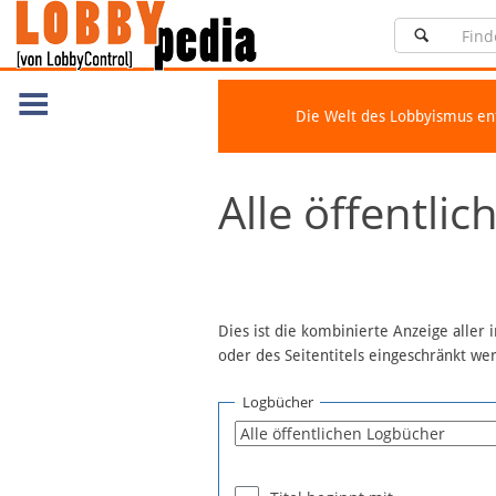
Die Welt des Lobbyismus e
Navigation
Alle öffentli
Über Lobbypedia
Inhalt A-Z
Artikel nach Kategorien
FAQ
Dies ist die kombinierte Anzeige aller
oder des Seitentitels eingeschränkt w
Spenden
Fördermitglied werden
Logbücher
Fehler melden
Vernetzen