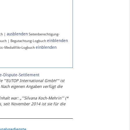
ausblenden
ch |
Seitenberechtigung-
einblenden
gbuch | Begutachtung-Logbuch
einblenden
ic-MediaWiki-Logbuch
te-Dispute-Settlement
ie '''EUTOP International GmbH''' ist
 Nach eigenen Angaben verfügt die
Inhalt war: „'''Silvana Koch-Mehrin''' (*
 seit November 2014 ist sie für die
Analysedienste