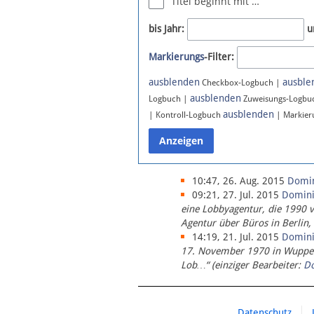
Titel beginnt mit …
Newsletter
bis Jahr:
u
Bluesky
Markierungs
-Filter:
Facebook
Instagram
ausblenden
ausble
Checkbox-Logbuch |
ausblenden
Logbuch |
Zuweisungs-Logbu
ausblenden
| Kontroll-Logbuch
| Markier
10:47, 26. Aug. 2015
Domi
09:21, 27. Jul. 2015
Domin
eine Lobbyagentur, die 1990 
Agentur über Büros in Berlin,
14:19, 21. Jul. 2015
Domin
17. November 1970 in Wupperta
Lob…“ (einziger Bearbeiter:
D
Datenschutz