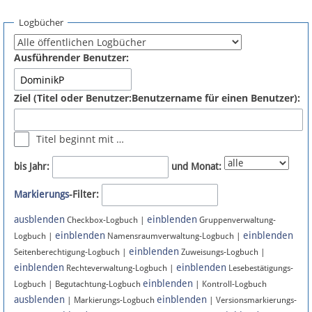
Spenden
Logbücher
Fördermitglied werden
Ausführender Benutzer:
Fehler melden
Ziel (Titel oder Benutzer:Benutzername für einen Benutzer):
Vernetzen
Titel beginnt mit …
Newsletter
bis Jahr:
und Monat:
Bluesky
Markierungs
-Filter:
ausblenden
einblenden
Facebook
Checkbox-Logbuch |
Gruppenverwaltung-
einblenden
einblenden
Logbuch |
Namensraumverwaltung-Logbuch |
einblenden
Instagram
Seitenberechtigung-Logbuch |
Zuweisungs-Logbuch |
einblenden
einblenden
Rechteverwaltung-Logbuch |
Lesebestätigungs-
einblenden
Logbuch | Begutachtung-Logbuch
| Kontroll-Logbuch
ausblenden
einblenden
| Markierungs-Logbuch
| Versionsmarkierungs-
Anmelden