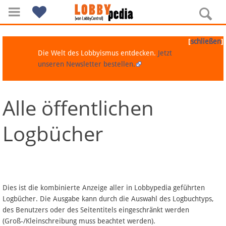
[
]
schließen
Die Welt des Lobbyismus entdecken.
Jetzt
unseren Newsletter bestellen.
Alle öffentlichen
Navigation
Logbücher
Über Lobbypedia
Inhalt A-Z
Artikel nach Kategorien
Dies ist die kombinierte Anzeige aller in Lobbypedia geführten
Logbücher. Die Ausgabe kann durch die Auswahl des Logbuchtyps,
FAQ
des Benutzers oder des Seitentitels eingeschränkt werden
(Groß-/Kleinschreibung muss beachtet werden).