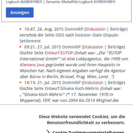
ausblenden
einblenden
Logbuch
| Semantic-MediaWiki-Logbuch
Datenschutz
Über Lobbypedia
10:47, 26. Aug. 2015
DominikP
(
Diskussion
|
Beiträge
)
verschob die Seite
ISDS
nach
Investor-State-Dispute-
Settlement
Impressum
09:21, 27. Jul. 2015
DominikP
(
Diskussion
|
Beiträge
)
löschte Seite
Entwurf:EUTOP
(Inhalt war: „Die '''EUTOP
International GmbH''' ist eine Lobbyagentur, die 1990 von
Klemens Joos
gegründet wurde und ihren Hauptsitz in
München hat. Nach eigenen Angaben verfügt die Agentur
über Büros in Berlin, Brüssel, Prag, Wien, Lond…“)
14:19, 21. Jul. 2015
DominikP
(
Diskussion
|
Beiträge
)
löschte Seite
Entwurf:Silvana Koch-Mehrin
(Inhalt war:
„'''Silvana Koch-Mehrin''' (* 17. November 1970 in
Wuppertal), FDP, war von 2004 bis 2014 Mitglied des
Europäischen Parlaments, seit November 2014 ist sie für
die Lob…“ (einziger Bearbeiter:
DominikP
))
Diese Website verwendet Cookies, um die
Benutzerfreundlichkeit zu verbessern.
Cookie-Zustimmungseinstellungen