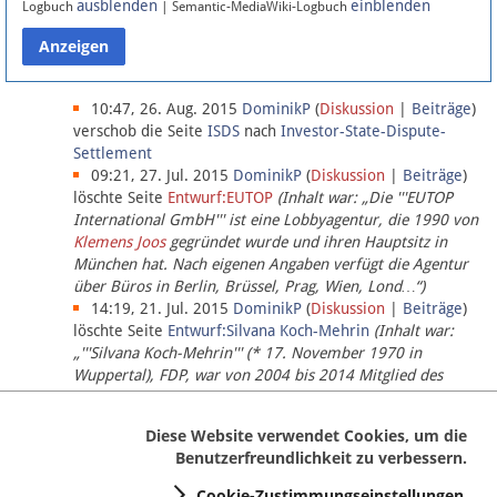
ausblenden
einblenden
Logbuch
| Semantic-MediaWiki-Logbuch
Datenschutz
Über Lobbypedia
10:47, 26. Aug. 2015
DominikP
(
Diskussion
|
Beiträge
)
verschob die Seite
ISDS
nach
Investor-State-Dispute-
Settlement
Impressum
09:21, 27. Jul. 2015
DominikP
(
Diskussion
|
Beiträge
)
löschte Seite
Entwurf:EUTOP
(Inhalt war: „Die '''EUTOP
International GmbH''' ist eine Lobbyagentur, die 1990 von
Klemens Joos
gegründet wurde und ihren Hauptsitz in
München hat. Nach eigenen Angaben verfügt die Agentur
über Büros in Berlin, Brüssel, Prag, Wien, Lond…“)
14:19, 21. Jul. 2015
DominikP
(
Diskussion
|
Beiträge
)
löschte Seite
Entwurf:Silvana Koch-Mehrin
(Inhalt war:
„'''Silvana Koch-Mehrin''' (* 17. November 1970 in
Wuppertal), FDP, war von 2004 bis 2014 Mitglied des
Europäischen Parlaments, seit November 2014 ist sie für
die Lob…“ (einziger Bearbeiter:
DominikP
))
Diese Website verwendet Cookies, um die
Benutzerfreundlichkeit zu verbessern.
Cookie-Zustimmungseinstellungen