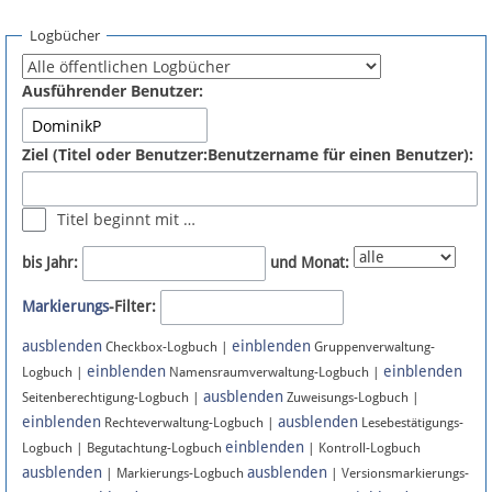
Spenden
Logbücher
Fördermitglied werden
Ausführender Benutzer:
Fehler melden
Ziel (Titel oder Benutzer:Benutzername für einen Benutzer):
Vernetzen
Titel beginnt mit …
Newsletter
bis Jahr:
und Monat:
Bluesky
Markierungs
-Filter:
ausblenden
einblenden
Facebook
Checkbox-Logbuch |
Gruppenverwaltung-
einblenden
einblenden
Logbuch |
Namensraumverwaltung-Logbuch |
ausblenden
Instagram
Seitenberechtigung-Logbuch |
Zuweisungs-Logbuch |
einblenden
ausblenden
Rechteverwaltung-Logbuch |
Lesebestätigungs-
einblenden
Logbuch | Begutachtung-Logbuch
| Kontroll-Logbuch
ausblenden
ausblenden
| Markierungs-Logbuch
| Versionsmarkierungs-
Anmelden