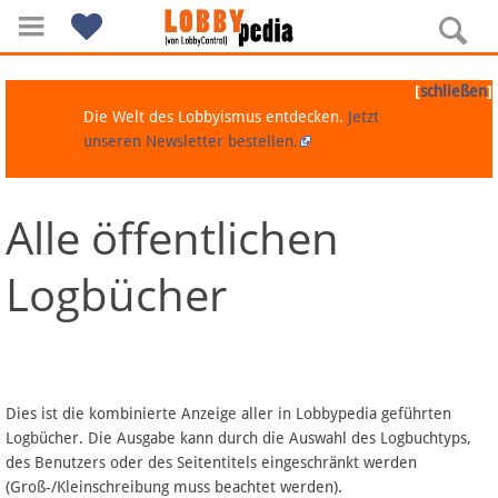
[
]
schließen
Die Welt des Lobbyismus entdecken.
Jetzt
unseren Newsletter bestellen.
Alle öffentlichen
Navigation
Logbücher
Über Lobbypedia
Inhalt A-Z
Artikel nach Kategorien
Dies ist die kombinierte Anzeige aller in Lobbypedia geführten
Logbücher. Die Ausgabe kann durch die Auswahl des Logbuchtyps,
FAQ
des Benutzers oder des Seitentitels eingeschränkt werden
(Groß-/Kleinschreibung muss beachtet werden).