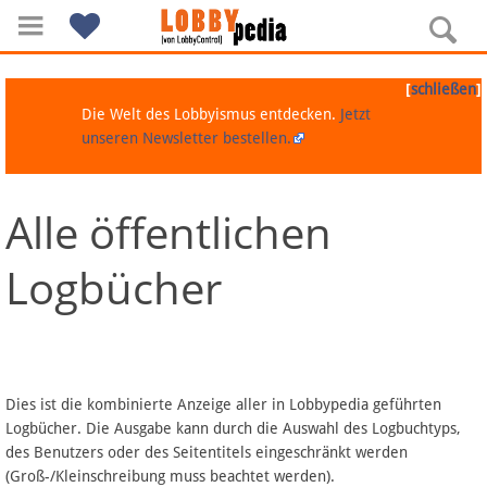
[
]
schließen
Die Welt des Lobbyismus entdecken.
Jetzt
unseren Newsletter bestellen.
Alle öffentlichen
Navigation
Logbücher
Über Lobbypedia
Inhalt A-Z
Artikel nach Kategorien
Dies ist die kombinierte Anzeige aller in Lobbypedia geführten
Logbücher. Die Ausgabe kann durch die Auswahl des Logbuchtyps,
FAQ
des Benutzers oder des Seitentitels eingeschränkt werden
(Groß-/Kleinschreibung muss beachtet werden).