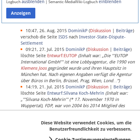
ausblenden
einblenden
Logbuch
| Semantic-MediaWiki-Logbuch
Datenschutz
Über Lobbypedia
10:47, 26. Aug. 2015
DominikP
(
Diskussion
|
Beiträge
)
verschob die Seite
ISDS
nach
Investor-State-Dispute-
Settlement
Impressum
09:21, 27. Jul. 2015
DominikP
(
Diskussion
|
Beiträge
)
löschte Seite
Entwurf:EUTOP
(Inhalt war: „Die '''EUTOP
International GmbH''' ist eine Lobbyagentur, die 1990 von
Klemens Joos
gegründet wurde und ihren Hauptsitz in
München hat. Nach eigenen Angaben verfügt die Agentur
über Büros in Berlin, Brüssel, Prag, Wien, Lond…“)
14:19, 21. Jul. 2015
DominikP
(
Diskussion
|
Beiträge
)
löschte Seite
Entwurf:Silvana Koch-Mehrin
(Inhalt war:
„'''Silvana Koch-Mehrin''' (* 17. November 1970 in
Wuppertal), FDP, war von 2004 bis 2014 Mitglied des
Europäischen Parlaments, seit November 2014 ist sie für
die Lob…“ (einziger Bearbeiter:
DominikP
))
Diese Website verwendet Cookies, um die
Benutzerfreundlichkeit zu verbessern.
Cookie-Zustimmungseinstellungen