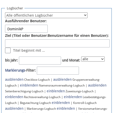
Spenden
Logbücher
Fördermitglied werden
Ausführender Benutzer:
Fehler melden
Ziel (Titel oder Benutzer:Benutzername für einen Benutzer):
Vernetzen
Titel beginnt mit …
Newsletter
bis Jahr:
und Monat:
Bluesky
Markierungs
-Filter:
ausblenden
ausblenden
Facebook
Checkbox-Logbuch |
Gruppenverwaltung-
einblenden
ausblenden
Logbuch |
Namensraumverwaltung-Logbuch |
einblenden
Instagram
Seitenberechtigung-Logbuch |
Zuweisungs-Logbuch |
einblenden
einblenden
Rechteverwaltung-Logbuch |
Lesebestätigungs-
einblenden
Logbuch | Begutachtung-Logbuch
| Kontroll-Logbuch
ausblenden
einblenden
| Markierungs-Logbuch
| Versionsmarkierungs-
Anmelden