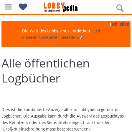
[
]
schließen
Die Welt des Lobbyismus entdecken.
Jetzt
unseren Newsletter bestellen.
Alle öffentlichen
Navigation
Logbücher
Über Lobbypedia
Inhalt A-Z
Artikel nach Kategorien
Dies ist die kombinierte Anzeige aller in Lobbypedia geführten
Logbücher. Die Ausgabe kann durch die Auswahl des Logbuchtyps,
FAQ
des Benutzers oder des Seitentitels eingeschränkt werden
(Groß-/Kleinschreibung muss beachtet werden).