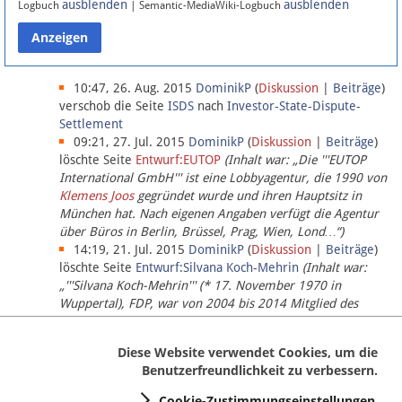
ausblenden
ausblenden
Logbuch
| Semantic-MediaWiki-Logbuch
Datenschutz
Über Lobbypedia
10:47, 26. Aug. 2015
DominikP
(
Diskussion
|
Beiträge
)
verschob die Seite
ISDS
nach
Investor-State-Dispute-
Settlement
Impressum
09:21, 27. Jul. 2015
DominikP
(
Diskussion
|
Beiträge
)
löschte Seite
Entwurf:EUTOP
(Inhalt war: „Die '''EUTOP
International GmbH''' ist eine Lobbyagentur, die 1990 von
Klemens Joos
gegründet wurde und ihren Hauptsitz in
München hat. Nach eigenen Angaben verfügt die Agentur
über Büros in Berlin, Brüssel, Prag, Wien, Lond…“)
14:19, 21. Jul. 2015
DominikP
(
Diskussion
|
Beiträge
)
löschte Seite
Entwurf:Silvana Koch-Mehrin
(Inhalt war:
„'''Silvana Koch-Mehrin''' (* 17. November 1970 in
Wuppertal), FDP, war von 2004 bis 2014 Mitglied des
Europäischen Parlaments, seit November 2014 ist sie für
die Lob…“ (einziger Bearbeiter:
DominikP
))
Diese Website verwendet Cookies, um die
Benutzerfreundlichkeit zu verbessern.
Cookie-Zustimmungseinstellungen