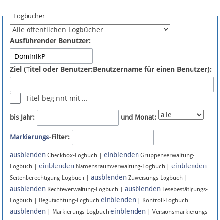
Spenden
Logbücher
Fördermitglied werden
Ausführender Benutzer:
Fehler melden
Ziel (Titel oder Benutzer:Benutzername für einen Benutzer):
Vernetzen
Titel beginnt mit …
Newsletter
bis Jahr:
und Monat:
Bluesky
Markierungs
-Filter:
ausblenden
einblenden
Facebook
Checkbox-Logbuch |
Gruppenverwaltung-
einblenden
einblenden
Logbuch |
Namensraumverwaltung-Logbuch |
ausblenden
Instagram
Seitenberechtigung-Logbuch |
Zuweisungs-Logbuch |
ausblenden
ausblenden
Rechteverwaltung-Logbuch |
Lesebestätigungs-
einblenden
Logbuch | Begutachtung-Logbuch
| Kontroll-Logbuch
ausblenden
einblenden
| Markierungs-Logbuch
| Versionsmarkierungs-
Anmelden