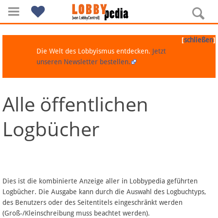
[
]
schließen
Die Welt des Lobbyismus entdecken.
Jetzt
unseren Newsletter bestellen.
Alle öffentlichen
Navigation
Logbücher
Über Lobbypedia
Inhalt A-Z
Artikel nach Kategorien
Dies ist die kombinierte Anzeige aller in Lobbypedia geführten
Logbücher. Die Ausgabe kann durch die Auswahl des Logbuchtyps,
FAQ
des Benutzers oder des Seitentitels eingeschränkt werden
(Groß-/Kleinschreibung muss beachtet werden).