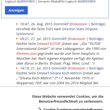
ausblenden
ausblenden
Logbuch
| Semantic-MediaWiki-Logbuch
Datenschutz
Über Lobbypedia
10:47, 26. Aug. 2015
DominikP
(
Diskussion
|
Beiträge
)
verschob die Seite
ISDS
nach
Investor-State-Dispute-
Settlement
Impressum
09:21, 27. Jul. 2015
DominikP
(
Diskussion
|
Beiträge
)
löschte Seite
Entwurf:EUTOP
(Inhalt war: „Die '''EUTOP
International GmbH''' ist eine Lobbyagentur, die 1990 von
Klemens Joos
gegründet wurde und ihren Hauptsitz in
München hat. Nach eigenen Angaben verfügt die Agentur
über Büros in Berlin, Brüssel, Prag, Wien, Lond…“)
14:19, 21. Jul. 2015
DominikP
(
Diskussion
|
Beiträge
)
löschte Seite
Entwurf:Silvana Koch-Mehrin
(Inhalt war:
„'''Silvana Koch-Mehrin''' (* 17. November 1970 in
Wuppertal), FDP, war von 2004 bis 2014 Mitglied des
Europäischen Parlaments, seit November 2014 ist sie für
die Lob…“ (einziger Bearbeiter:
DominikP
))
Diese Website verwendet Cookies, um die
Benutzerfreundlichkeit zu verbessern.
Cookie-Zustimmungseinstellungen