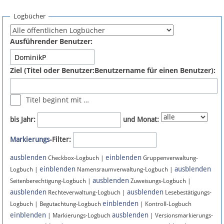
Spenden
Logbücher
Fördermitglied werden
Ausführender Benutzer:
Fehler melden
Ziel (Titel oder Benutzer:Benutzername für einen Benutzer):
Vernetzen
Titel beginnt mit …
Newsletter
bis Jahr:
und Monat:
Bluesky
Markierungs
-Filter:
ausblenden
einblenden
Facebook
Checkbox-Logbuch |
Gruppenverwaltung-
einblenden
ausblenden
Logbuch |
Namensraumverwaltung-Logbuch |
ausblenden
Instagram
Seitenberechtigung-Logbuch |
Zuweisungs-Logbuch |
ausblenden
ausblenden
Rechteverwaltung-Logbuch |
Lesebestätigungs-
einblenden
Logbuch | Begutachtung-Logbuch
| Kontroll-Logbuch
einblenden
ausblenden
| Markierungs-Logbuch
| Versionsmarkierungs-
Anmelden