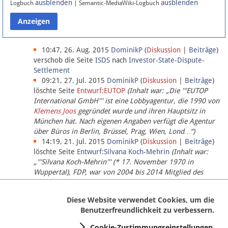
ausblenden
ausblenden
Logbuch
| Semantic-MediaWiki-Logbuch
Datenschutz
Über Lobbypedia
10:47, 26. Aug. 2015
DominikP
(
Diskussion
|
Beiträge
)
verschob die Seite
ISDS
nach
Investor-State-Dispute-
Settlement
Impressum
09:21, 27. Jul. 2015
DominikP
(
Diskussion
|
Beiträge
)
löschte Seite
Entwurf:EUTOP
(Inhalt war: „Die '''EUTOP
International GmbH''' ist eine Lobbyagentur, die 1990 von
Klemens Joos
gegründet wurde und ihren Hauptsitz in
München hat. Nach eigenen Angaben verfügt die Agentur
über Büros in Berlin, Brüssel, Prag, Wien, Lond…“)
14:19, 21. Jul. 2015
DominikP
(
Diskussion
|
Beiträge
)
löschte Seite
Entwurf:Silvana Koch-Mehrin
(Inhalt war:
„'''Silvana Koch-Mehrin''' (* 17. November 1970 in
Wuppertal), FDP, war von 2004 bis 2014 Mitglied des
Europäischen Parlaments, seit November 2014 ist sie für
die Lob…“ (einziger Bearbeiter:
DominikP
))
Diese Website verwendet Cookies, um die
Benutzerfreundlichkeit zu verbessern.
Cookie-Zustimmungseinstellungen