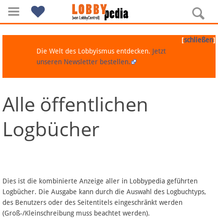
[
]
schließen
Die Welt des Lobbyismus entdecken.
Jetzt
unseren Newsletter bestellen.
Alle öffentlichen
Navigation
Logbücher
Über Lobbypedia
Inhalt A-Z
Artikel nach Kategorien
Dies ist die kombinierte Anzeige aller in Lobbypedia geführten
Logbücher. Die Ausgabe kann durch die Auswahl des Logbuchtyps,
FAQ
des Benutzers oder des Seitentitels eingeschränkt werden
(Groß-/Kleinschreibung muss beachtet werden).