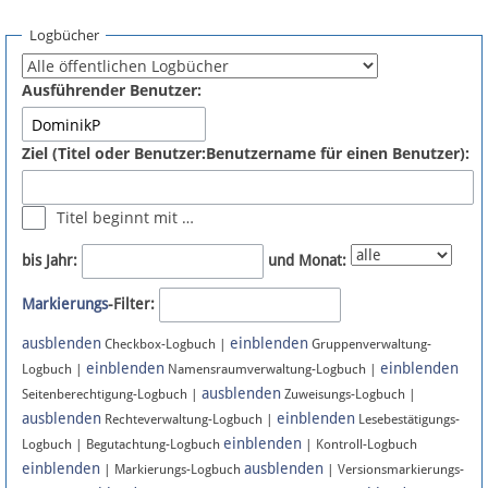
Spenden
Logbücher
Fördermitglied werden
Ausführender Benutzer:
Fehler melden
Ziel (Titel oder Benutzer:Benutzername für einen Benutzer):
Vernetzen
Titel beginnt mit …
Newsletter
bis Jahr:
und Monat:
Bluesky
Markierungs
-Filter:
ausblenden
einblenden
Facebook
Checkbox-Logbuch |
Gruppenverwaltung-
einblenden
einblenden
Logbuch |
Namensraumverwaltung-Logbuch |
ausblenden
Instagram
Seitenberechtigung-Logbuch |
Zuweisungs-Logbuch |
ausblenden
einblenden
Rechteverwaltung-Logbuch |
Lesebestätigungs-
einblenden
Logbuch | Begutachtung-Logbuch
| Kontroll-Logbuch
einblenden
ausblenden
| Markierungs-Logbuch
| Versionsmarkierungs-
Anmelden