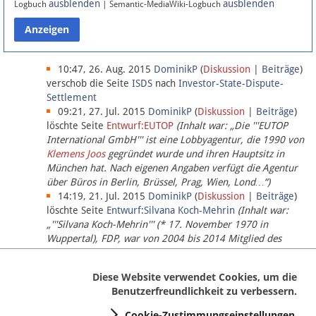
ausblenden
ausblenden
Logbuch
| Semantic-MediaWiki-Logbuch
Datenschutz
Über Lobbypedia
10:47, 26. Aug. 2015
DominikP
(
Diskussion
|
Beiträge
)
verschob die Seite
ISDS
nach
Investor-State-Dispute-
Settlement
Impressum
09:21, 27. Jul. 2015
DominikP
(
Diskussion
|
Beiträge
)
löschte Seite
Entwurf:EUTOP
(Inhalt war: „Die '''EUTOP
International GmbH''' ist eine Lobbyagentur, die 1990 von
Klemens Joos
gegründet wurde und ihren Hauptsitz in
München hat. Nach eigenen Angaben verfügt die Agentur
über Büros in Berlin, Brüssel, Prag, Wien, Lond…“)
14:19, 21. Jul. 2015
DominikP
(
Diskussion
|
Beiträge
)
löschte Seite
Entwurf:Silvana Koch-Mehrin
(Inhalt war:
„'''Silvana Koch-Mehrin''' (* 17. November 1970 in
Wuppertal), FDP, war von 2004 bis 2014 Mitglied des
Europäischen Parlaments, seit November 2014 ist sie für
die Lob…“ (einziger Bearbeiter:
DominikP
))
Diese Website verwendet Cookies, um die
Benutzerfreundlichkeit zu verbessern.
Cookie-Zustimmungseinstellungen