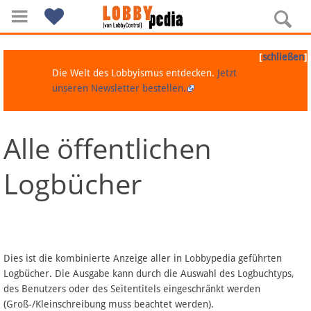
[
]
schließen
Die Welt des Lobbyismus entdecken.
Jetzt
unseren Newsletter bestellen.
Alle öffentlichen
Navigation
Logbücher
Über Lobbypedia
Inhalt A-Z
Artikel nach Kategorien
Dies ist die kombinierte Anzeige aller in Lobbypedia geführten
Logbücher. Die Ausgabe kann durch die Auswahl des Logbuchtyps,
FAQ
des Benutzers oder des Seitentitels eingeschränkt werden
(Groß-/Kleinschreibung muss beachtet werden).