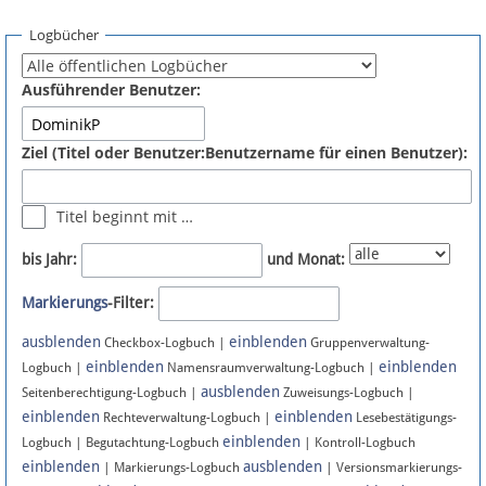
Spenden
Logbücher
Fördermitglied werden
Ausführender Benutzer:
Fehler melden
Ziel (Titel oder Benutzer:Benutzername für einen Benutzer):
Vernetzen
Titel beginnt mit …
Newsletter
bis Jahr:
und Monat:
Bluesky
Markierungs
-Filter:
ausblenden
einblenden
Facebook
Checkbox-Logbuch |
Gruppenverwaltung-
einblenden
einblenden
Logbuch |
Namensraumverwaltung-Logbuch |
ausblenden
Instagram
Seitenberechtigung-Logbuch |
Zuweisungs-Logbuch |
einblenden
einblenden
Rechteverwaltung-Logbuch |
Lesebestätigungs-
einblenden
Logbuch | Begutachtung-Logbuch
| Kontroll-Logbuch
einblenden
ausblenden
| Markierungs-Logbuch
| Versionsmarkierungs-
Anmelden