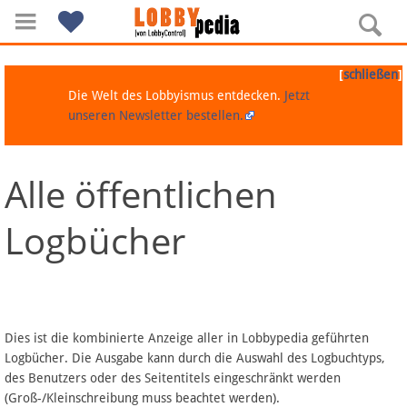
[
]
schließen
Die Welt des Lobbyismus entdecken.
Jetzt
unseren Newsletter bestellen.
Alle öffentlichen
Navigation
Logbücher
Über Lobbypedia
Inhalt A-Z
Artikel nach Kategorien
Dies ist die kombinierte Anzeige aller in Lobbypedia geführten
Logbücher. Die Ausgabe kann durch die Auswahl des Logbuchtyps,
FAQ
des Benutzers oder des Seitentitels eingeschränkt werden
(Groß-/Kleinschreibung muss beachtet werden).