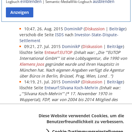
einblenden
ausblenden
Logbuch
| Semantic-MediaWiki-Logbuch
Datenschutz
Über Lobbypedia
10:47, 26. Aug. 2015
DominikP
(
Diskussion
|
Beiträge
)
verschob die Seite
ISDS
nach
Investor-State-Dispute-
Settlement
Impressum
09:21, 27. Jul. 2015
DominikP
(
Diskussion
|
Beiträge
)
löschte Seite
Entwurf:EUTOP
(Inhalt war: „Die '''EUTOP
International GmbH''' ist eine Lobbyagentur, die 1990 von
Klemens Joos
gegründet wurde und ihren Hauptsitz in
München hat. Nach eigenen Angaben verfügt die Agentur
über Büros in Berlin, Brüssel, Prag, Wien, Lond…“)
14:19, 21. Jul. 2015
DominikP
(
Diskussion
|
Beiträge
)
löschte Seite
Entwurf:Silvana Koch-Mehrin
(Inhalt war:
„'''Silvana Koch-Mehrin''' (* 17. November 1970 in
Wuppertal), FDP, war von 2004 bis 2014 Mitglied des
Europäischen Parlaments, seit November 2014 ist sie für
die Lob…“ (einziger Bearbeiter:
DominikP
))
Diese Website verwendet Cookies, um die
Benutzerfreundlichkeit zu verbessern.
Cookie-Zustimmungseinstellungen