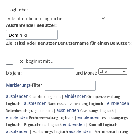
Spenden
Logbücher
Fördermitglied werden
Ausführender Benutzer:
Fehler melden
Ziel (Titel oder Benutzer:Benutzername für einen Benutzer):
Vernetzen
Titel beginnt mit …
Newsletter
bis Jahr:
und Monat:
Bluesky
Markierungs
-Filter:
ausblenden
einblenden
Facebook
Checkbox-Logbuch |
Gruppenverwaltung-
ausblenden
einblenden
Logbuch |
Namensraumverwaltung-Logbuch |
ausblenden
Instagram
Seitenberechtigung-Logbuch |
Zuweisungs-Logbuch |
einblenden
einblenden
Rechteverwaltung-Logbuch |
Lesebestätigungs-
einblenden
Logbuch | Begutachtung-Logbuch
| Kontroll-Logbuch
ausblenden
ausblenden
| Markierungs-Logbuch
| Versionsmarkierungs-
Anmelden