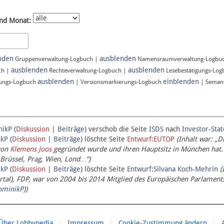
nd Monat:
nden
ausblenden
Gruppenverwaltung-Logbuch |
Namensraumverwaltung-Logbu
ausblenden
ausblenden
ch |
Rechteverwaltung-Logbuch |
Lesebestätigungs-Lo
ausblenden
einblenden
ungs-Logbuch
| Versionsmarkierungs-Logbuch
| Semant
nikP
(
Diskussion
|
Beiträge
)
verschob die Seite
ISDS
nach
Investor-Sta
ikP
(
Diskussion
|
Beiträge
)
löschte Seite
Entwurf:EUTOP
(Inhalt war: „D
von
Klemens Joos
gegründet wurde und ihren Hauptsitz in München hat.
 Brüssel, Prag, Wien, Lond…“)
ikP
(
Diskussion
|
Beiträge
)
löschte Seite
Entwurf:Silvana Koch-Mehrin
(
l), FDP, war von 2004 bis 2014 Mitglied des Europäischen Parlaments,
ominikP
))
Über Lobbypedia
Impressum
Cookie-Zustimmung ändern