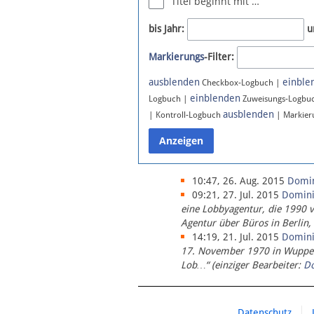
Titel beginnt mit …
Newsletter
bis Jahr:
u
Bluesky
Markierungs
-Filter:
Facebook
Instagram
ausblenden
einble
Checkbox-Logbuch |
einblenden
Logbuch |
Zuweisungs-Logbu
ausblenden
| Kontroll-Logbuch
| Markier
10:47, 26. Aug. 2015
Domi
09:21, 27. Jul. 2015
Domin
eine Lobbyagentur, die 1990 
Agentur über Büros in Berlin,
14:19, 21. Jul. 2015
Domin
17. November 1970 in Wupperta
Lob…“ (einziger Bearbeiter:
D
Datenschutz