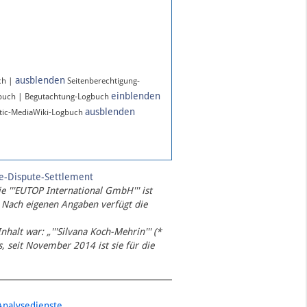
ausblenden
ch |
Seitenberechtigung-
einblenden
gbuch | Begutachtung-Logbuch
ausblenden
ic-MediaWiki-Logbuch
te-Dispute-Settlement
ie '''EUTOP International GmbH''' ist
 Nach eigenen Angaben verfügt die
Inhalt war: „'''Silvana Koch-Mehrin''' (*
 seit November 2014 ist sie für die
Analysedienste