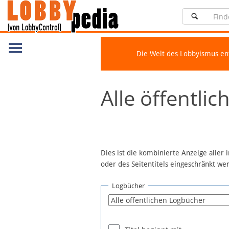
Die Welt des Lobbyismus e
Navigation
Alle öffentli
Über Lobbypedia
Inhalt A-Z
Artikel nach Kategorien
FAQ
Dies ist die kombinierte Anzeige aller
oder des Seitentitels eingeschränkt w
Spenden
Fördermitglied werden
Logbücher
Fehler melden
Vernetzen