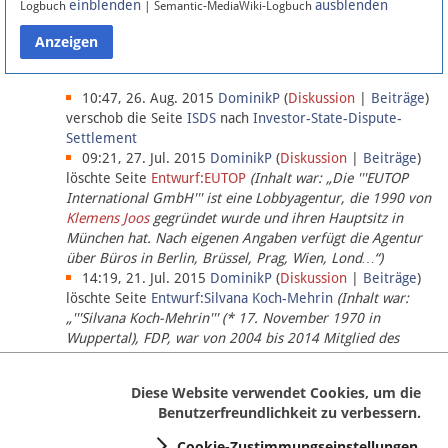
einblenden
ausblenden
Logbuch
| Semantic-MediaWiki-Logbuch
Datenschutz
Über Lobbypedia
10:47, 26. Aug. 2015
DominikP
(
Diskussion
|
Beiträge
)
verschob die Seite
ISDS
nach
Investor-State-Dispute-
Settlement
Impressum
09:21, 27. Jul. 2015
DominikP
(
Diskussion
|
Beiträge
)
löschte Seite
Entwurf:EUTOP
(Inhalt war: „Die '''EUTOP
International GmbH''' ist eine Lobbyagentur, die 1990 von
Klemens Joos
gegründet wurde und ihren Hauptsitz in
München hat. Nach eigenen Angaben verfügt die Agentur
über Büros in Berlin, Brüssel, Prag, Wien, Lond…“)
14:19, 21. Jul. 2015
DominikP
(
Diskussion
|
Beiträge
)
löschte Seite
Entwurf:Silvana Koch-Mehrin
(Inhalt war:
„'''Silvana Koch-Mehrin''' (* 17. November 1970 in
Wuppertal), FDP, war von 2004 bis 2014 Mitglied des
Europäischen Parlaments, seit November 2014 ist sie für
die Lob…“ (einziger Bearbeiter:
DominikP
))
Diese Website verwendet Cookies, um die
Benutzerfreundlichkeit zu verbessern.
Cookie-Zustimmungseinstellungen