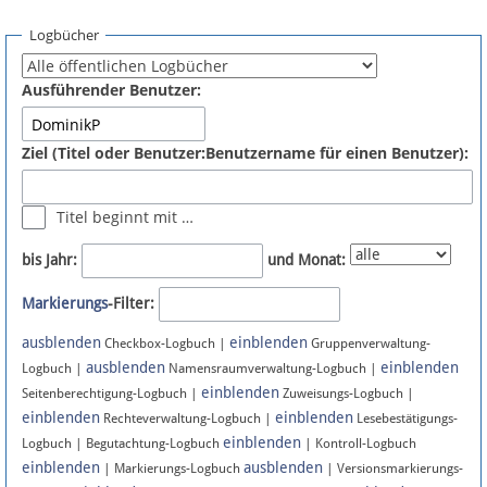
Spenden
Logbücher
Fördermitglied werden
Ausführender Benutzer:
Fehler melden
Ziel (Titel oder Benutzer:Benutzername für einen Benutzer):
Vernetzen
Titel beginnt mit …
Newsletter
bis Jahr:
und Monat:
Bluesky
Markierungs
-Filter:
ausblenden
einblenden
Facebook
Checkbox-Logbuch |
Gruppenverwaltung-
ausblenden
einblenden
Logbuch |
Namensraumverwaltung-Logbuch |
einblenden
Instagram
Seitenberechtigung-Logbuch |
Zuweisungs-Logbuch |
einblenden
einblenden
Rechteverwaltung-Logbuch |
Lesebestätigungs-
einblenden
Logbuch | Begutachtung-Logbuch
| Kontroll-Logbuch
einblenden
ausblenden
| Markierungs-Logbuch
| Versionsmarkierungs-
Anmelden