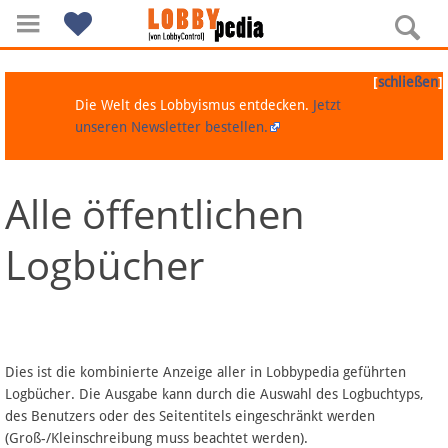
[
]
schließen
Die Welt des Lobbyismus entdecken.
Jetzt
unseren Newsletter bestellen.
Alle öffentlichen
Navigation
Logbücher
Über Lobbypedia
Inhalt A-Z
Artikel nach Kategorien
Dies ist die kombinierte Anzeige aller in Lobbypedia geführten
Logbücher. Die Ausgabe kann durch die Auswahl des Logbuchtyps,
FAQ
des Benutzers oder des Seitentitels eingeschränkt werden
(Groß-/Kleinschreibung muss beachtet werden).