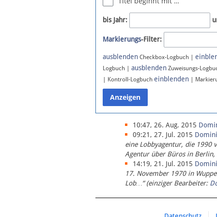
Titel beginnt mit …
Newsletter
bis Jahr:
u
Bluesky
Markierungs
-Filter:
Facebook
Instagram
ausblenden
einble
Checkbox-Logbuch |
ausblenden
Logbuch |
Zuweisungs-Logbu
einblenden
| Kontroll-Logbuch
| Markier
10:47, 26. Aug. 2015
Domi
09:21, 27. Jul. 2015
Domin
eine Lobbyagentur, die 1990 
Agentur über Büros in Berlin,
14:19, 21. Jul. 2015
Domin
17. November 1970 in Wupperta
Lob…“ (einziger Bearbeiter:
D
Datenschutz