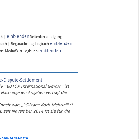
einblenden
ch |
Seitenberechtigung-
einblenden
buch | Begutachtung-Logbuch
einblenden
ic-MediaWiki-Logbuch
te-Dispute-Settlement
ie '''EUTOP International GmbH''' ist
 Nach eigenen Angaben verfügt die
Inhalt war: „'''Silvana Koch-Mehrin''' (*
 seit November 2014 ist sie für die
Analysedienste