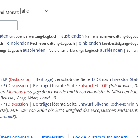
nd Monat:
nden
ausblenden
Gruppenverwaltung-Logbuch |
Namensraumverwaltung-Logbu
einblenden
einblenden
ch |
Rechteverwaltung-Logbuch |
Lesebestätigungs-Log
ausblenden
ausblenden
ungs-Logbuch
| Versionsmarkierungs-Logbuch
| Semant
nikP
(
Diskussion
|
Beiträge
)
verschob die Seite
ISDS
nach
Investor-Sta
ikP
(
Diskussion
|
Beiträge
)
löschte Seite
Entwurf:EUTOP
(Inhalt war: „D
von
Klemens Joos
gegründet wurde und ihren Hauptsitz in München hat.
 Brüssel, Prag, Wien, Lond…“)
ikP
(
Diskussion
|
Beiträge
)
löschte Seite
Entwurf:Silvana Koch-Mehrin
(
l), FDP, war von 2004 bis 2014 Mitglied des Europäischen Parlaments,
ominikP
))
Über Lobbypedia
Impressum
Cookie-Zustimmung ändern