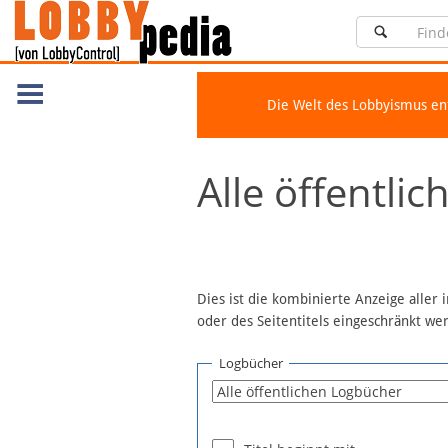
Die Welt des Lobbyismus e
Navigation
Alle öffentli
Über Lobbypedia
Inhalt A-Z
Artikel nach Kategorien
FAQ
Dies ist die kombinierte Anzeige aller
oder des Seitentitels eingeschränkt w
Spenden
Fördermitglied werden
Logbücher
Fehler melden
Vernetzen