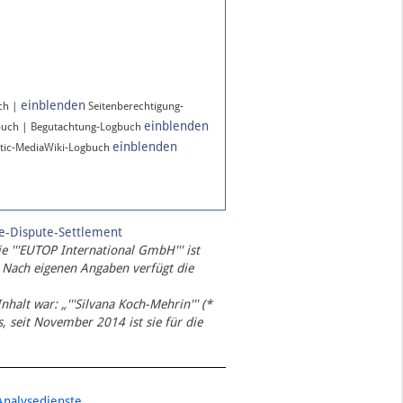
einblenden
ch |
Seitenberechtigung-
einblenden
buch | Begutachtung-Logbuch
einblenden
tic-MediaWiki-Logbuch
te-Dispute-Settlement
ie '''EUTOP International GmbH''' ist
 Nach eigenen Angaben verfügt die
Inhalt war: „'''Silvana Koch-Mehrin''' (*
 seit November 2014 ist sie für die
Analysedienste