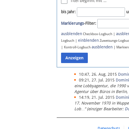
Titel beginnt mit …
Newsletter
bis Jahr:
u
Bluesky
Markierungs
-Filter:
Facebook
Instagram
ausblenden
ausble
Checkbox-Logbuch |
einblenden
Logbuch |
Zuweisungs-Logbu
ausblenden
| Kontroll-Logbuch
| Markier
10:47, 26. Aug. 2015
Domi
09:21, 27. Jul. 2015
Domin
eine Lobbyagentur, die 1990 
Agentur über Büros in Berlin,
14:19, 21. Jul. 2015
Domin
17. November 1970 in Wupperta
Lob…“ (einziger Bearbeiter:
D
Datenschutz