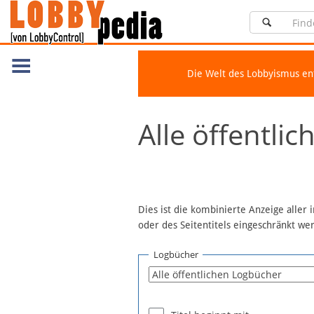
Die Welt des Lobbyismus e
Navigation
Alle öffentli
Über Lobbypedia
Inhalt A-Z
Artikel nach Kategorien
FAQ
Dies ist die kombinierte Anzeige aller
oder des Seitentitels eingeschränkt w
Spenden
Fördermitglied werden
Logbücher
Fehler melden
Vernetzen