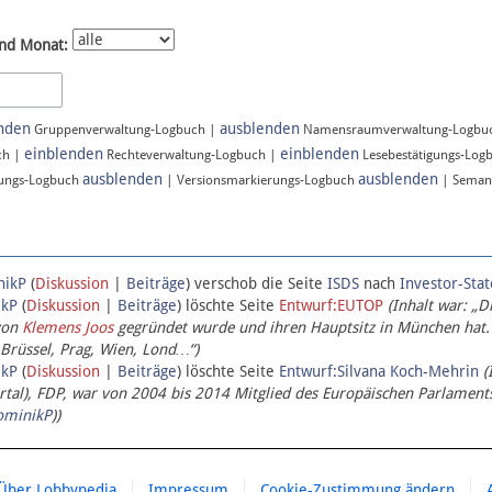
nd Monat:
nden
ausblenden
Gruppenverwaltung-Logbuch |
Namensraumverwaltung-Logbu
einblenden
einblenden
ch |
Rechteverwaltung-Logbuch |
Lesebestätigungs-Log
ausblenden
ausblenden
ungs-Logbuch
| Versionsmarkierungs-Logbuch
| Seman
nikP
(
Diskussion
|
Beiträge
)
verschob die Seite
ISDS
nach
Investor-Sta
ikP
(
Diskussion
|
Beiträge
)
löschte Seite
Entwurf:EUTOP
(Inhalt war: „D
von
Klemens Joos
gegründet wurde und ihren Hauptsitz in München hat.
 Brüssel, Prag, Wien, Lond…“)
ikP
(
Diskussion
|
Beiträge
)
löschte Seite
Entwurf:Silvana Koch-Mehrin
(
l), FDP, war von 2004 bis 2014 Mitglied des Europäischen Parlaments,
ominikP
))
Über Lobbypedia
Impressum
Cookie-Zustimmung ändern