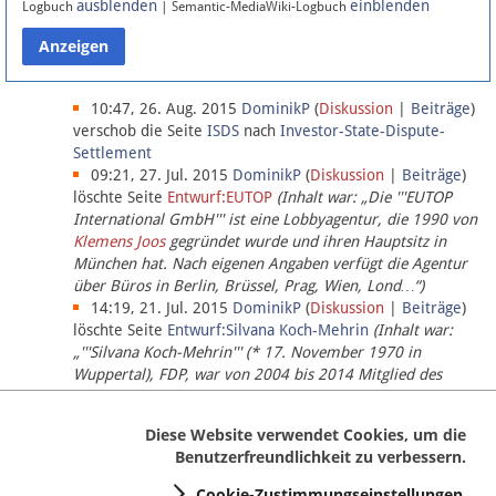
ausblenden
einblenden
Logbuch
| Semantic-MediaWiki-Logbuch
Datenschutz
Über Lobbypedia
10:47, 26. Aug. 2015
DominikP
(
Diskussion
|
Beiträge
)
verschob die Seite
ISDS
nach
Investor-State-Dispute-
Settlement
Impressum
09:21, 27. Jul. 2015
DominikP
(
Diskussion
|
Beiträge
)
löschte Seite
Entwurf:EUTOP
(Inhalt war: „Die '''EUTOP
International GmbH''' ist eine Lobbyagentur, die 1990 von
Klemens Joos
gegründet wurde und ihren Hauptsitz in
München hat. Nach eigenen Angaben verfügt die Agentur
über Büros in Berlin, Brüssel, Prag, Wien, Lond…“)
14:19, 21. Jul. 2015
DominikP
(
Diskussion
|
Beiträge
)
löschte Seite
Entwurf:Silvana Koch-Mehrin
(Inhalt war:
„'''Silvana Koch-Mehrin''' (* 17. November 1970 in
Wuppertal), FDP, war von 2004 bis 2014 Mitglied des
Europäischen Parlaments, seit November 2014 ist sie für
die Lob…“ (einziger Bearbeiter:
DominikP
))
Diese Website verwendet Cookies, um die
Benutzerfreundlichkeit zu verbessern.
Cookie-Zustimmungseinstellungen