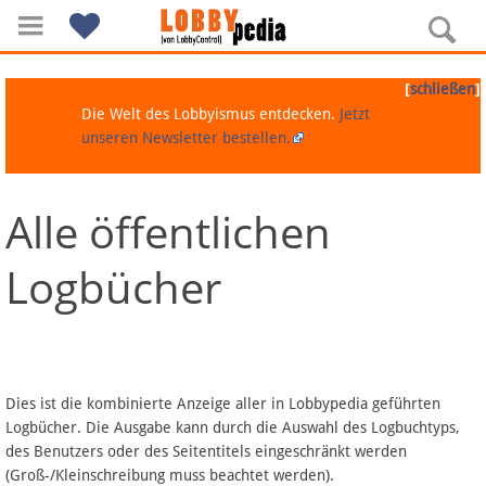
[
]
schließen
Die Welt des Lobbyismus entdecken.
Jetzt
unseren Newsletter bestellen.
Alle öffentlichen
Navigation
Logbücher
Über Lobbypedia
Inhalt A-Z
Artikel nach Kategorien
Dies ist die kombinierte Anzeige aller in Lobbypedia geführten
Logbücher. Die Ausgabe kann durch die Auswahl des Logbuchtyps,
FAQ
des Benutzers oder des Seitentitels eingeschränkt werden
(Groß-/Kleinschreibung muss beachtet werden).