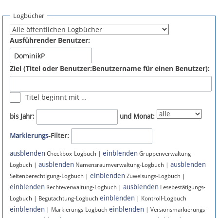
Spenden
Logbücher
Fördermitglied werden
Ausführender Benutzer:
Fehler melden
Ziel (Titel oder Benutzer:Benutzername für einen Benutzer):
Vernetzen
Titel beginnt mit …
Newsletter
bis Jahr:
und Monat:
Bluesky
Markierungs
-Filter:
ausblenden
einblenden
Facebook
Checkbox-Logbuch |
Gruppenverwaltung-
ausblenden
ausblenden
Logbuch |
Namensraumverwaltung-Logbuch |
einblenden
Instagram
Seitenberechtigung-Logbuch |
Zuweisungs-Logbuch |
einblenden
ausblenden
Rechteverwaltung-Logbuch |
Lesebestätigungs-
einblenden
Logbuch | Begutachtung-Logbuch
| Kontroll-Logbuch
einblenden
einblenden
| Markierungs-Logbuch
| Versionsmarkierungs-
Anmelden