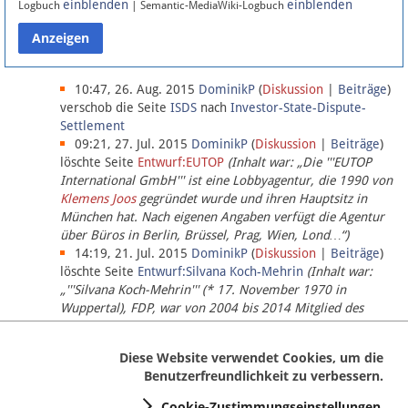
einblenden
einblenden
Logbuch
| Semantic-MediaWiki-Logbuch
Datenschutz
Über Lobbypedia
10:47, 26. Aug. 2015
DominikP
(
Diskussion
|
Beiträge
)
verschob die Seite
ISDS
nach
Investor-State-Dispute-
Settlement
Impressum
09:21, 27. Jul. 2015
DominikP
(
Diskussion
|
Beiträge
)
löschte Seite
Entwurf:EUTOP
(Inhalt war: „Die '''EUTOP
International GmbH''' ist eine Lobbyagentur, die 1990 von
Klemens Joos
gegründet wurde und ihren Hauptsitz in
München hat. Nach eigenen Angaben verfügt die Agentur
über Büros in Berlin, Brüssel, Prag, Wien, Lond…“)
14:19, 21. Jul. 2015
DominikP
(
Diskussion
|
Beiträge
)
löschte Seite
Entwurf:Silvana Koch-Mehrin
(Inhalt war:
„'''Silvana Koch-Mehrin''' (* 17. November 1970 in
Wuppertal), FDP, war von 2004 bis 2014 Mitglied des
Europäischen Parlaments, seit November 2014 ist sie für
die Lob…“ (einziger Bearbeiter:
DominikP
))
Diese Website verwendet Cookies, um die
Benutzerfreundlichkeit zu verbessern.
Cookie-Zustimmungseinstellungen