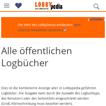
[
]
schließen
Die Welt des Lobbyismus entdecken.
Jetzt
unseren Newsletter bestellen.
Alle öffentlichen
Navigation
Logbücher
Über Lobbypedia
Inhalt A-Z
Artikel nach Kategorien
Dies ist die kombinierte Anzeige aller in Lobbypedia geführten
Logbücher. Die Ausgabe kann durch die Auswahl des Logbuchtyps,
FAQ
des Benutzers oder des Seitentitels eingeschränkt werden
(Groß-/Kleinschreibung muss beachtet werden).