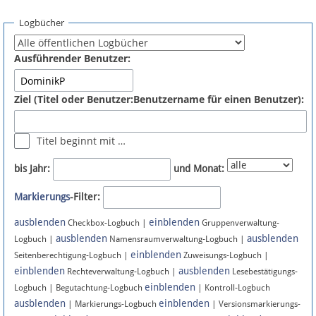
Spenden
Logbücher
Fördermitglied werden
Ausführender Benutzer:
Fehler melden
Ziel (Titel oder Benutzer:Benutzername für einen Benutzer):
Vernetzen
Titel beginnt mit …
Newsletter
bis Jahr:
und Monat:
Bluesky
Markierungs
-Filter:
ausblenden
einblenden
Facebook
Checkbox-Logbuch |
Gruppenverwaltung-
ausblenden
ausblenden
Logbuch |
Namensraumverwaltung-Logbuch |
einblenden
Instagram
Seitenberechtigung-Logbuch |
Zuweisungs-Logbuch |
einblenden
ausblenden
Rechteverwaltung-Logbuch |
Lesebestätigungs-
einblenden
Logbuch | Begutachtung-Logbuch
| Kontroll-Logbuch
ausblenden
einblenden
| Markierungs-Logbuch
| Versionsmarkierungs-
Anmelden