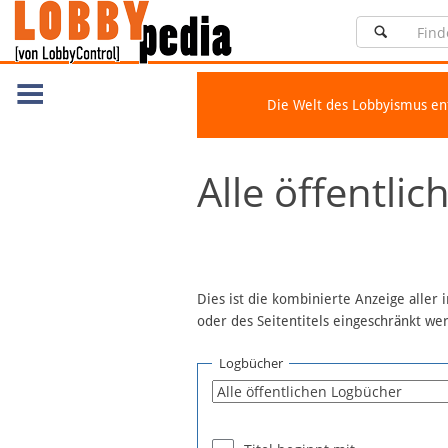
Die Welt des Lobbyismus e
Navigation
Alle öffentli
Über Lobbypedia
Inhalt A-Z
Artikel nach Kategorien
FAQ
Dies ist die kombinierte Anzeige aller
oder des Seitentitels eingeschränkt w
Spenden
Fördermitglied werden
Logbücher
Fehler melden
Vernetzen