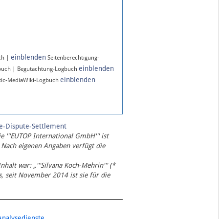
einblenden
ch |
Seitenberechtigung-
einblenden
buch | Begutachtung-Logbuch
einblenden
ic-MediaWiki-Logbuch
te-Dispute-Settlement
ie '''EUTOP International GmbH''' ist
 Nach eigenen Angaben verfügt die
Inhalt war: „'''Silvana Koch-Mehrin''' (*
 seit November 2014 ist sie für die
Analysedienste