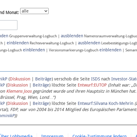
nd Monat:
nden
ausblenden
Gruppenverwaltung-Logbuch |
Namensraumverwaltung-Logbu
einblenden
ausblenden
ch |
Rechteverwaltung-Logbuch |
Lesebestätigungs-Log
einblenden
einblenden
ungs-Logbuch
| Versionsmarkierungs-Logbuch
| Semant
nikP
(
Diskussion
|
Beiträge
)
verschob die Seite
ISDS
nach
Investor-Sta
ikP
(
Diskussion
|
Beiträge
)
löschte Seite
Entwurf:EUTOP
(Inhalt war: „D
von
Klemens Joos
gegründet wurde und ihren Hauptsitz in München hat.
 Brüssel, Prag, Wien, Lond…“)
ikP
(
Diskussion
|
Beiträge
)
löschte Seite
Entwurf:Silvana Koch-Mehrin
(
l), FDP, war von 2004 bis 2014 Mitglied des Europäischen Parlaments,
ominikP
))
Über Lobbypedia
Impressum
Cookie-Zustimmung ändern