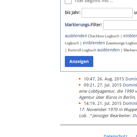
Titel beginnt mit …
Newsletter
bis Jahr:
u
Bluesky
Markierungs
-Filter:
Facebook
Instagram
ausblenden
einble
Checkbox-Logbuch |
einblenden
Logbuch |
Zuweisungs-Logbu
ausblenden
| Kontroll-Logbuch
| Markier
10:47, 26. Aug. 2015
Domi
09:21, 27. Jul. 2015
Domin
eine Lobbyagentur, die 1990 
Agentur über Büros in Berlin,
14:19, 21. Jul. 2015
Domin
17. November 1970 in Wupperta
Lob…“ (einziger Bearbeiter:
D
Datenschutz