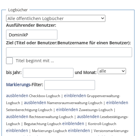
Spenden
Logbücher
Fördermitglied werden
Ausführender Benutzer:
Fehler melden
Ziel (Titel oder Benutzer:Benutzername für einen Benutzer):
Vernetzen
Titel beginnt mit …
Newsletter
bis Jahr:
und Monat:
Bluesky
Markierungs
-Filter:
ausblenden
einblenden
Facebook
Checkbox-Logbuch |
Gruppenverwaltung-
ausblenden
einblenden
Logbuch |
Namensraumverwaltung-Logbuch |
einblenden
Instagram
Seitenberechtigung-Logbuch |
Zuweisungs-Logbuch |
ausblenden
ausblenden
Rechteverwaltung-Logbuch |
Lesebestätigungs-
einblenden
Logbuch | Begutachtung-Logbuch
| Kontroll-Logbuch
einblenden
einblenden
| Markierungs-Logbuch
| Versionsmarkierungs-
Anmelden