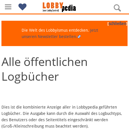
[
]
schließen
Die Welt des Lobbyismus entdecken.
Jetzt
unseren Newsletter bestellen.
Alle öffentlichen
Navigation
Logbücher
Über Lobbypedia
Inhalt A-Z
Artikel nach Kategorien
Dies ist die kombinierte Anzeige aller in Lobbypedia geführten
Logbücher. Die Ausgabe kann durch die Auswahl des Logbuchtyps,
FAQ
des Benutzers oder des Seitentitels eingeschränkt werden
(Groß-/Kleinschreibung muss beachtet werden).