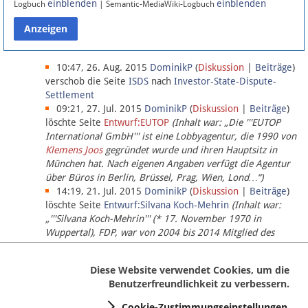
einblenden
einblenden
Logbuch
| Semantic-MediaWiki-Logbuch
Datenschutz
Über Lobbypedia
10:47, 26. Aug. 2015
DominikP
(
Diskussion
|
Beiträge
)
verschob die Seite
ISDS
nach
Investor-State-Dispute-
Settlement
Impressum
09:21, 27. Jul. 2015
DominikP
(
Diskussion
|
Beiträge
)
löschte Seite
Entwurf:EUTOP
(Inhalt war: „Die '''EUTOP
International GmbH''' ist eine Lobbyagentur, die 1990 von
Klemens Joos
gegründet wurde und ihren Hauptsitz in
München hat. Nach eigenen Angaben verfügt die Agentur
über Büros in Berlin, Brüssel, Prag, Wien, Lond…“)
14:19, 21. Jul. 2015
DominikP
(
Diskussion
|
Beiträge
)
löschte Seite
Entwurf:Silvana Koch-Mehrin
(Inhalt war:
„'''Silvana Koch-Mehrin''' (* 17. November 1970 in
Wuppertal), FDP, war von 2004 bis 2014 Mitglied des
Europäischen Parlaments, seit November 2014 ist sie für
die Lob…“ (einziger Bearbeiter:
DominikP
))
Diese Website verwendet Cookies, um die
Benutzerfreundlichkeit zu verbessern.
Cookie-Zustimmungseinstellungen