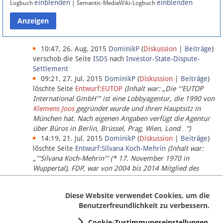
einblenden
einblenden
Logbuch
| Semantic-MediaWiki-Logbuch
Datenschutz
Über Lobbypedia
10:47, 26. Aug. 2015
DominikP
(
Diskussion
|
Beiträge
)
verschob die Seite
ISDS
nach
Investor-State-Dispute-
Settlement
Impressum
09:21, 27. Jul. 2015
DominikP
(
Diskussion
|
Beiträge
)
löschte Seite
Entwurf:EUTOP
(Inhalt war: „Die '''EUTOP
International GmbH''' ist eine Lobbyagentur, die 1990 von
Klemens Joos
gegründet wurde und ihren Hauptsitz in
München hat. Nach eigenen Angaben verfügt die Agentur
über Büros in Berlin, Brüssel, Prag, Wien, Lond…“)
14:19, 21. Jul. 2015
DominikP
(
Diskussion
|
Beiträge
)
löschte Seite
Entwurf:Silvana Koch-Mehrin
(Inhalt war:
„'''Silvana Koch-Mehrin''' (* 17. November 1970 in
Wuppertal), FDP, war von 2004 bis 2014 Mitglied des
Europäischen Parlaments, seit November 2014 ist sie für
die Lob…“ (einziger Bearbeiter:
DominikP
))
Diese Website verwendet Cookies, um die
Benutzerfreundlichkeit zu verbessern.
Cookie-Zustimmungseinstellungen