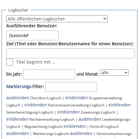
Spenden
Logbücher
Fördermitglied werden
Ausführender Benutzer:
Fehler melden
Ziel (Titel oder Benutzer:Benutzername für einen Benutzer):
Vernetzen
Titel beginnt mit …
Newsletter
bis Jahr:
und Monat:
Bluesky
Markierungs
-Filter:
ausblenden
einblenden
Facebook
Checkbox-Logbuch |
Gruppenverwaltung-
einblenden
einblenden
Logbuch |
Namensraumverwaltung-Logbuch |
einblenden
Instagram
Seitenberechtigung-Logbuch |
Zuweisungs-Logbuch |
einblenden
ausblenden
Rechteverwaltung-Logbuch |
Lesebestätigungs-
einblenden
Logbuch | Begutachtung-Logbuch
| Kontroll-Logbuch
ausblenden
ausblenden
| Markierungs-Logbuch
| Versionsmarkierungs-
Anmelden