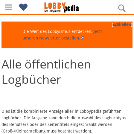
[
]
schließen
Die Welt des Lobbyismus entdecken.
Jetzt
unseren Newsletter bestellen.
Alle öffentlichen
Navigation
Logbücher
Über Lobbypedia
Inhalt A-Z
Artikel nach Kategorien
Dies ist die kombinierte Anzeige aller in Lobbypedia geführten
Logbücher. Die Ausgabe kann durch die Auswahl des Logbuchtyps,
FAQ
des Benutzers oder des Seitentitels eingeschränkt werden
(Groß-/Kleinschreibung muss beachtet werden).