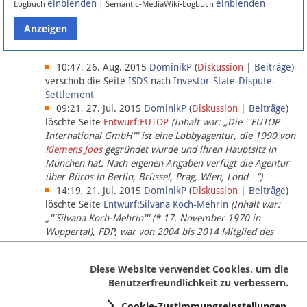
einblenden
einblenden
Logbuch
| Semantic-MediaWiki-Logbuch
Datenschutz
Über Lobbypedia
10:47, 26. Aug. 2015
DominikP
(
Diskussion
|
Beiträge
)
verschob die Seite
ISDS
nach
Investor-State-Dispute-
Settlement
Impressum
09:21, 27. Jul. 2015
DominikP
(
Diskussion
|
Beiträge
)
löschte Seite
Entwurf:EUTOP
(Inhalt war: „Die '''EUTOP
International GmbH''' ist eine Lobbyagentur, die 1990 von
Klemens Joos
gegründet wurde und ihren Hauptsitz in
München hat. Nach eigenen Angaben verfügt die Agentur
über Büros in Berlin, Brüssel, Prag, Wien, Lond…“)
14:19, 21. Jul. 2015
DominikP
(
Diskussion
|
Beiträge
)
löschte Seite
Entwurf:Silvana Koch-Mehrin
(Inhalt war:
„'''Silvana Koch-Mehrin''' (* 17. November 1970 in
Wuppertal), FDP, war von 2004 bis 2014 Mitglied des
Europäischen Parlaments, seit November 2014 ist sie für
die Lob…“ (einziger Bearbeiter:
DominikP
))
Diese Website verwendet Cookies, um die
Benutzerfreundlichkeit zu verbessern.
Cookie-Zustimmungseinstellungen