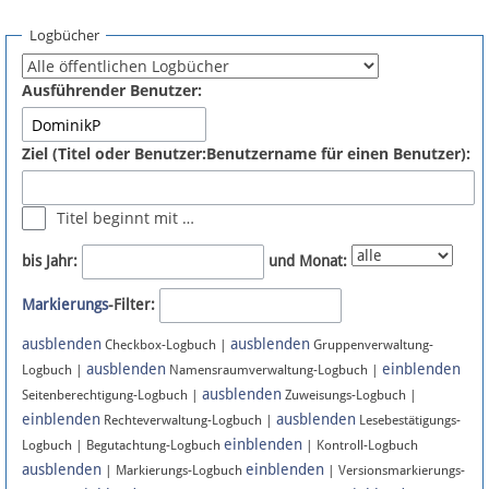
Spenden
Logbücher
Fördermitglied werden
Ausführender Benutzer:
Fehler melden
Ziel (Titel oder Benutzer:Benutzername für einen Benutzer):
Vernetzen
Titel beginnt mit …
Newsletter
bis Jahr:
und Monat:
Bluesky
Markierungs
-Filter:
ausblenden
ausblenden
Facebook
Checkbox-Logbuch |
Gruppenverwaltung-
ausblenden
einblenden
Logbuch |
Namensraumverwaltung-Logbuch |
ausblenden
Instagram
Seitenberechtigung-Logbuch |
Zuweisungs-Logbuch |
einblenden
ausblenden
Rechteverwaltung-Logbuch |
Lesebestätigungs-
einblenden
Logbuch | Begutachtung-Logbuch
| Kontroll-Logbuch
ausblenden
einblenden
| Markierungs-Logbuch
| Versionsmarkierungs-
Anmelden