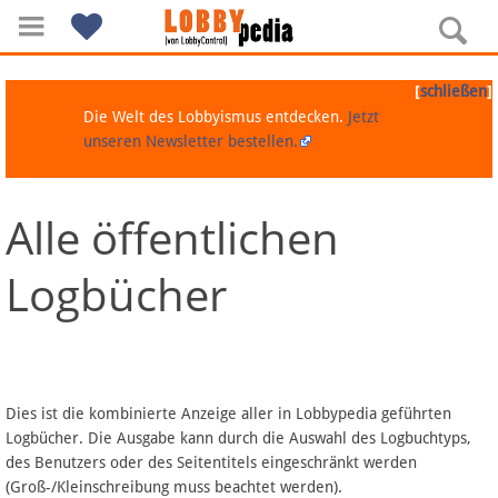
[
]
schließen
Die Welt des Lobbyismus entdecken.
Jetzt
unseren Newsletter bestellen.
Alle öffentlichen
Navigation
Logbücher
Über Lobbypedia
Inhalt A-Z
Artikel nach Kategorien
Dies ist die kombinierte Anzeige aller in Lobbypedia geführten
Logbücher. Die Ausgabe kann durch die Auswahl des Logbuchtyps,
FAQ
des Benutzers oder des Seitentitels eingeschränkt werden
(Groß-/Kleinschreibung muss beachtet werden).