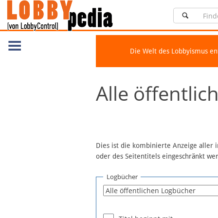
Die Welt des Lobbyismus e
Navigation
Alle öffentli
Über Lobbypedia
Inhalt A-Z
Artikel nach Kategorien
FAQ
Dies ist die kombinierte Anzeige aller
oder des Seitentitels eingeschränkt w
Spenden
Fördermitglied werden
Logbücher
Fehler melden
Vernetzen