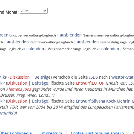
nd Monat:
nden
ausblenden
Gruppenverwaltung-Logbuch |
Namensraumverwaltung-Logbu
ausblenden
ausblenden
ch |
Rechteverwaltung-Logbuch |
Lesebestätigungs-Lo
ausblenden
ausblenden
ungs-Logbuch
| Versionsmarkierungs-Logbuch
| Semant
nikP
(
Diskussion
|
Beiträge
)
verschob die Seite
ISDS
nach
Investor-Sta
ikP
(
Diskussion
|
Beiträge
)
löschte Seite
Entwurf:EUTOP
(Inhalt war: „D
von
Klemens Joos
gegründet wurde und ihren Hauptsitz in München hat.
 Brüssel, Prag, Wien, Lond…“)
ikP
(
Diskussion
|
Beiträge
)
löschte Seite
Entwurf:Silvana Koch-Mehrin
(
l), FDP, war von 2004 bis 2014 Mitglied des Europäischen Parlaments,
ominikP
))
Über Lobbypedia
Impressum
Cookie-Zustimmung ändern