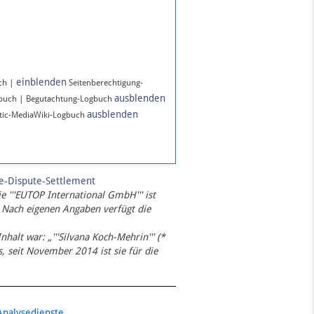
einblenden
ch |
Seitenberechtigung-
ausblenden
gbuch | Begutachtung-Logbuch
ausblenden
ic-MediaWiki-Logbuch
te-Dispute-Settlement
ie '''EUTOP International GmbH''' ist
 Nach eigenen Angaben verfügt die
Inhalt war: „'''Silvana Koch-Mehrin''' (*
 seit November 2014 ist sie für die
Analysedienste