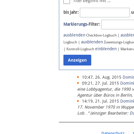
Titel beginnt mit …
Newsletter
bis Jahr:
u
Bluesky
Markierungs
-Filter:
Facebook
Instagram
ausblenden
ausble
Checkbox-Logbuch |
ausblenden
Logbuch |
Zuweisungs-Logbu
einblenden
| Kontroll-Logbuch
| Markier
10:47, 26. Aug. 2015
Domi
09:21, 27. Jul. 2015
Domin
eine Lobbyagentur, die 1990 
Agentur über Büros in Berlin,
14:19, 21. Jul. 2015
Domin
17. November 1970 in Wupperta
Lob…“ (einziger Bearbeiter:
D
Datenschutz