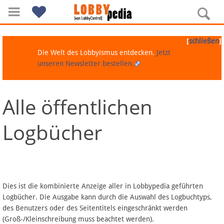
[
]
schließen
Die Welt des Lobbyismus entdecken.
Jetzt
unseren Newsletter bestellen.
Alle öffentlichen
Navigation
Logbücher
Über Lobbypedia
Inhalt A-Z
Artikel nach Kategorien
Dies ist die kombinierte Anzeige aller in Lobbypedia geführten
Logbücher. Die Ausgabe kann durch die Auswahl des Logbuchtyps,
FAQ
des Benutzers oder des Seitentitels eingeschränkt werden
(Groß-/Kleinschreibung muss beachtet werden).