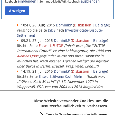
einblenden
ausblenden
Logbuch
| Semantic-MediaWiki-Logbuch
Datenschutz
Über Lobbypedia
10:47, 26. Aug. 2015
DominikP
(
Diskussion
|
Beiträge
)
verschob die Seite
ISDS
nach
Investor-State-Dispute-
Settlement
Impressum
09:21, 27. Jul. 2015
DominikP
(
Diskussion
|
Beiträge
)
löschte Seite
Entwurf:EUTOP
(Inhalt war: „Die '''EUTOP
International GmbH''' ist eine Lobbyagentur, die 1990 von
Klemens Joos
gegründet wurde und ihren Hauptsitz in
München hat. Nach eigenen Angaben verfügt die Agentur
über Büros in Berlin, Brüssel, Prag, Wien, Lond…“)
14:19, 21. Jul. 2015
DominikP
(
Diskussion
|
Beiträge
)
löschte Seite
Entwurf:Silvana Koch-Mehrin
(Inhalt war:
„'''Silvana Koch-Mehrin''' (* 17. November 1970 in
Wuppertal), FDP, war von 2004 bis 2014 Mitglied des
Europäischen Parlaments, seit November 2014 ist sie für
die Lob…“ (einziger Bearbeiter:
DominikP
))
Diese Website verwendet Cookies, um die
Benutzerfreundlichkeit zu verbessern.
Cookie-Zustimmungseinstellungen