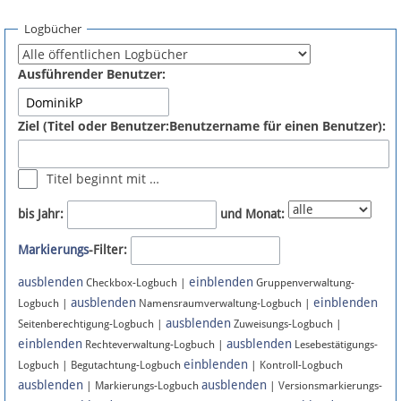
Spenden
Logbücher
Fördermitglied werden
Ausführender Benutzer:
Fehler melden
Ziel (Titel oder Benutzer:Benutzername für einen Benutzer):
Vernetzen
Titel beginnt mit …
Newsletter
bis Jahr:
und Monat:
Bluesky
Markierungs
-Filter:
ausblenden
einblenden
Facebook
Checkbox-Logbuch |
Gruppenverwaltung-
ausblenden
einblenden
Logbuch |
Namensraumverwaltung-Logbuch |
ausblenden
Instagram
Seitenberechtigung-Logbuch |
Zuweisungs-Logbuch |
einblenden
ausblenden
Rechteverwaltung-Logbuch |
Lesebestätigungs-
einblenden
Logbuch | Begutachtung-Logbuch
| Kontroll-Logbuch
ausblenden
ausblenden
| Markierungs-Logbuch
| Versionsmarkierungs-
Anmelden