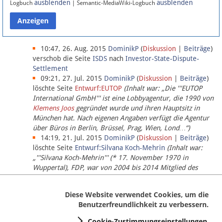
ausblenden
ausblenden
Logbuch
| Semantic-MediaWiki-Logbuch
Datenschutz
Über Lobbypedia
10:47, 26. Aug. 2015
DominikP
(
Diskussion
|
Beiträge
)
verschob die Seite
ISDS
nach
Investor-State-Dispute-
Settlement
Impressum
09:21, 27. Jul. 2015
DominikP
(
Diskussion
|
Beiträge
)
löschte Seite
Entwurf:EUTOP
(Inhalt war: „Die '''EUTOP
International GmbH''' ist eine Lobbyagentur, die 1990 von
Klemens Joos
gegründet wurde und ihren Hauptsitz in
München hat. Nach eigenen Angaben verfügt die Agentur
über Büros in Berlin, Brüssel, Prag, Wien, Lond…“)
14:19, 21. Jul. 2015
DominikP
(
Diskussion
|
Beiträge
)
löschte Seite
Entwurf:Silvana Koch-Mehrin
(Inhalt war:
„'''Silvana Koch-Mehrin''' (* 17. November 1970 in
Wuppertal), FDP, war von 2004 bis 2014 Mitglied des
Europäischen Parlaments, seit November 2014 ist sie für
die Lob…“ (einziger Bearbeiter:
DominikP
))
Diese Website verwendet Cookies, um die
Benutzerfreundlichkeit zu verbessern.
Cookie-Zustimmungseinstellungen