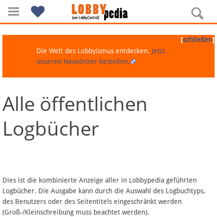
[
]
schließen
Die Welt des Lobbyismus entdecken.
Jetzt
unseren Newsletter bestellen.
Alle öffentlichen
Navigation
Logbücher
Über Lobbypedia
Inhalt A-Z
Artikel nach Kategorien
Dies ist die kombinierte Anzeige aller in Lobbypedia geführten
Logbücher. Die Ausgabe kann durch die Auswahl des Logbuchtyps,
FAQ
des Benutzers oder des Seitentitels eingeschränkt werden
(Groß-/Kleinschreibung muss beachtet werden).