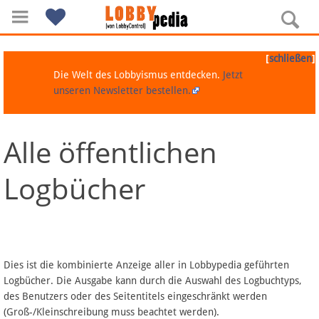
[
]
schließen
Die Welt des Lobbyismus entdecken.
Jetzt
unseren Newsletter bestellen.
Alle öffentlichen
Navigation
Logbücher
Über Lobbypedia
Inhalt A-Z
Artikel nach Kategorien
Dies ist die kombinierte Anzeige aller in Lobbypedia geführten
Logbücher. Die Ausgabe kann durch die Auswahl des Logbuchtyps,
FAQ
des Benutzers oder des Seitentitels eingeschränkt werden
(Groß-/Kleinschreibung muss beachtet werden).