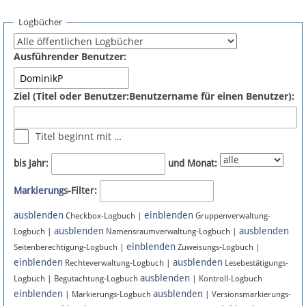
Spenden
Logbücher
Fördermitglied werden
Ausführender Benutzer:
Fehler melden
Ziel (Titel oder Benutzer:Benutzername für einen Benutzer):
Vernetzen
Titel beginnt mit …
Newsletter
bis Jahr:
und Monat:
Bluesky
Markierungs
-Filter:
ausblenden
einblenden
Facebook
Checkbox-Logbuch |
Gruppenverwaltung-
ausblenden
ausblenden
Logbuch |
Namensraumverwaltung-Logbuch |
einblenden
Instagram
Seitenberechtigung-Logbuch |
Zuweisungs-Logbuch |
einblenden
ausblenden
Rechteverwaltung-Logbuch |
Lesebestätigungs-
ausblenden
Logbuch | Begutachtung-Logbuch
| Kontroll-Logbuch
einblenden
ausblenden
| Markierungs-Logbuch
| Versionsmarkierungs-
Anmelden