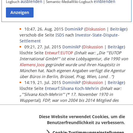
ausblenden
einblenden
Logbuch
| Semantic-MediaWiki-Logbuch
Datenschutz
Über Lobbypedia
10:47, 26. Aug. 2015
DominikP
(
Diskussion
|
Beiträge
)
verschob die Seite
ISDS
nach
Investor-State-Dispute-
Settlement
Impressum
09:21, 27. Jul. 2015
DominikP
(
Diskussion
|
Beiträge
)
löschte Seite
Entwurf:EUTOP
(Inhalt war: „Die '''EUTOP
International GmbH''' ist eine Lobbyagentur, die 1990 von
Klemens Joos
gegründet wurde und ihren Hauptsitz in
München hat. Nach eigenen Angaben verfügt die Agentur
über Büros in Berlin, Brüssel, Prag, Wien, Lond…“)
14:19, 21. Jul. 2015
DominikP
(
Diskussion
|
Beiträge
)
löschte Seite
Entwurf:Silvana Koch-Mehrin
(Inhalt war:
„'''Silvana Koch-Mehrin''' (* 17. November 1970 in
Wuppertal), FDP, war von 2004 bis 2014 Mitglied des
Europäischen Parlaments, seit November 2014 ist sie für
die Lob…“ (einziger Bearbeiter:
DominikP
))
Diese Website verwendet Cookies, um die
Benutzerfreundlichkeit zu verbessern.
Cookie-Zustimmungseinstellungen