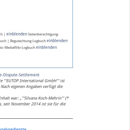
einblenden
ch |
Seitenberechtigung-
einblenden
buch | Begutachtung-Logbuch
einblenden
ic-MediaWiki-Logbuch
te-Dispute-Settlement
ie '''EUTOP International GmbH''' ist
 Nach eigenen Angaben verfügt die
Inhalt war: „'''Silvana Koch-Mehrin''' (*
 seit November 2014 ist sie für die
Analysedienste