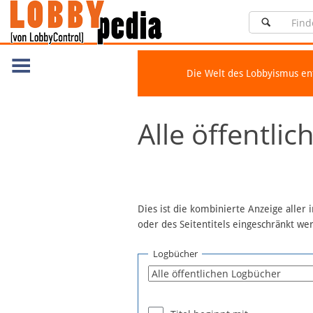
Die Welt des Lobbyismus e
Navigation
Alle öffentli
Über Lobbypedia
Inhalt A-Z
Artikel nach Kategorien
FAQ
Dies ist die kombinierte Anzeige aller
oder des Seitentitels eingeschränkt w
Spenden
Fördermitglied werden
Logbücher
Fehler melden
Vernetzen