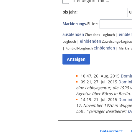
Titel beginnt mit …
Newsletter
bis Jahr:
u
Bluesky
Markierungs
-Filter:
Facebook
Instagram
ausblenden
einble
Checkbox-Logbuch |
einblenden
Logbuch |
Zuweisungs-Logbu
einblenden
| Kontroll-Logbuch
| Markier
10:47, 26. Aug. 2015
Domi
09:21, 27. Jul. 2015
Domin
eine Lobbyagentur, die 1990 
Agentur über Büros in Berlin,
14:19, 21. Jul. 2015
Domin
17. November 1970 in Wupperta
Lob…“ (einziger Bearbeiter:
D
Datenschutz