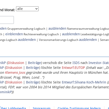
nd Monat:
nden
ausblenden
Gruppenverwaltung-Logbuch |
Namensraumverwaltung-Logbu
einblenden
ausblenden
ch |
Rechteverwaltung-Logbuch |
Lesebestätigungs-Log
ausblenden
ausblenden
ungs-Logbuch
| Versionsmarkierungs-Logbuch
| Semant
nikP
(
Diskussion
|
Beiträge
)
verschob die Seite
ISDS
nach
Investor-Sta
ikP
(
Diskussion
|
Beiträge
)
löschte Seite
Entwurf:EUTOP
(Inhalt war: „D
von
Klemens Joos
gegründet wurde und ihren Hauptsitz in München hat.
 Brüssel, Prag, Wien, Lond…“)
ikP
(
Diskussion
|
Beiträge
)
löschte Seite
Entwurf:Silvana Koch-Mehrin
(
l), FDP, war von 2004 bis 2014 Mitglied des Europäischen Parlaments,
ominikP
))
Über Lobbypedia
Impressum
Cookie-Zustimmung ändern