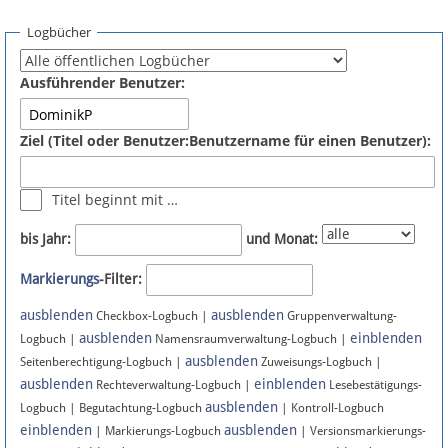
Spenden
Logbücher
Fördermitglied werden
Ausführender Benutzer:
Fehler melden
Ziel (Titel oder Benutzer:Benutzername für einen Benutzer):
Vernetzen
Titel beginnt mit …
Newsletter
bis Jahr:
und Monat:
Bluesky
Markierungs
-Filter:
ausblenden
ausblenden
Facebook
Checkbox-Logbuch |
Gruppenverwaltung-
ausblenden
einblenden
Logbuch |
Namensraumverwaltung-Logbuch |
ausblenden
Instagram
Seitenberechtigung-Logbuch |
Zuweisungs-Logbuch |
ausblenden
einblenden
Rechteverwaltung-Logbuch |
Lesebestätigungs-
ausblenden
Logbuch | Begutachtung-Logbuch
| Kontroll-Logbuch
einblenden
ausblenden
| Markierungs-Logbuch
| Versionsmarkierungs-
Anmelden