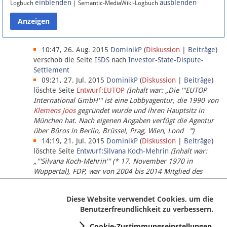
einblenden
ausblenden
Logbuch
| Semantic-MediaWiki-Logbuch
Datenschutz
Über Lobbypedia
10:47, 26. Aug. 2015
DominikP
(
Diskussion
|
Beiträge
)
verschob die Seite
ISDS
nach
Investor-State-Dispute-
Settlement
Impressum
09:21, 27. Jul. 2015
DominikP
(
Diskussion
|
Beiträge
)
löschte Seite
Entwurf:EUTOP
(Inhalt war: „Die '''EUTOP
International GmbH''' ist eine Lobbyagentur, die 1990 von
Klemens Joos
gegründet wurde und ihren Hauptsitz in
München hat. Nach eigenen Angaben verfügt die Agentur
über Büros in Berlin, Brüssel, Prag, Wien, Lond…“)
14:19, 21. Jul. 2015
DominikP
(
Diskussion
|
Beiträge
)
löschte Seite
Entwurf:Silvana Koch-Mehrin
(Inhalt war:
„'''Silvana Koch-Mehrin''' (* 17. November 1970 in
Wuppertal), FDP, war von 2004 bis 2014 Mitglied des
Europäischen Parlaments, seit November 2014 ist sie für
die Lob…“ (einziger Bearbeiter:
DominikP
))
Diese Website verwendet Cookies, um die
Benutzerfreundlichkeit zu verbessern.
Cookie-Zustimmungseinstellungen