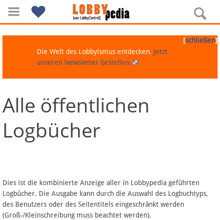
[
]
schließen
Die Welt des Lobbyismus entdecken.
Jetzt
unseren Newsletter bestellen.
Alle öffentlichen
Navigation
Logbücher
Über Lobbypedia
Inhalt A-Z
Artikel nach Kategorien
Dies ist die kombinierte Anzeige aller in Lobbypedia geführten
Logbücher. Die Ausgabe kann durch die Auswahl des Logbuchtyps,
FAQ
des Benutzers oder des Seitentitels eingeschränkt werden
(Groß-/Kleinschreibung muss beachtet werden).