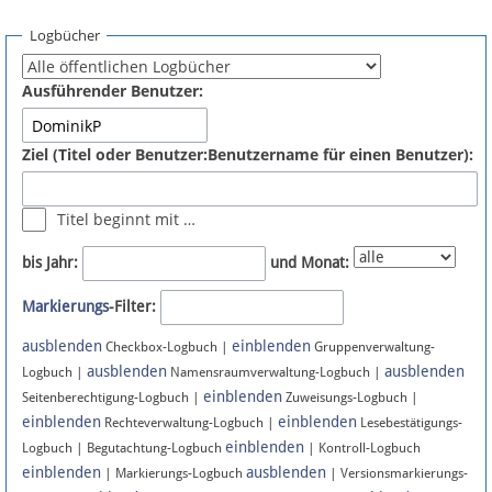
Spenden
Logbücher
Fördermitglied werden
Ausführender Benutzer:
Fehler melden
Ziel (Titel oder Benutzer:Benutzername für einen Benutzer):
Vernetzen
Titel beginnt mit …
Newsletter
bis Jahr:
und Monat:
Bluesky
Markierungs
-Filter:
ausblenden
einblenden
Facebook
Checkbox-Logbuch |
Gruppenverwaltung-
ausblenden
ausblenden
Logbuch |
Namensraumverwaltung-Logbuch |
einblenden
Instagram
Seitenberechtigung-Logbuch |
Zuweisungs-Logbuch |
einblenden
einblenden
Rechteverwaltung-Logbuch |
Lesebestätigungs-
einblenden
Logbuch | Begutachtung-Logbuch
| Kontroll-Logbuch
einblenden
ausblenden
| Markierungs-Logbuch
| Versionsmarkierungs-
Anmelden