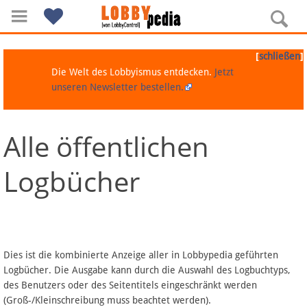
[
]
schließen
Die Welt des Lobbyismus entdecken.
Jetzt
unseren Newsletter bestellen.
Alle öffentlichen
Navigation
Logbücher
Über Lobbypedia
Inhalt A-Z
Artikel nach Kategorien
Dies ist die kombinierte Anzeige aller in Lobbypedia geführten
Logbücher. Die Ausgabe kann durch die Auswahl des Logbuchtyps,
FAQ
des Benutzers oder des Seitentitels eingeschränkt werden
(Groß-/Kleinschreibung muss beachtet werden).