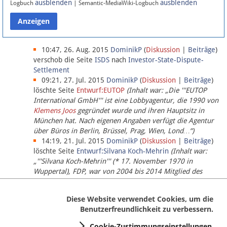
ausblenden
ausblenden
Logbuch
| Semantic-MediaWiki-Logbuch
Datenschutz
Über Lobbypedia
10:47, 26. Aug. 2015
DominikP
(
Diskussion
|
Beiträge
)
verschob die Seite
ISDS
nach
Investor-State-Dispute-
Settlement
Impressum
09:21, 27. Jul. 2015
DominikP
(
Diskussion
|
Beiträge
)
löschte Seite
Entwurf:EUTOP
(Inhalt war: „Die '''EUTOP
International GmbH''' ist eine Lobbyagentur, die 1990 von
Klemens Joos
gegründet wurde und ihren Hauptsitz in
München hat. Nach eigenen Angaben verfügt die Agentur
über Büros in Berlin, Brüssel, Prag, Wien, Lond…“)
14:19, 21. Jul. 2015
DominikP
(
Diskussion
|
Beiträge
)
löschte Seite
Entwurf:Silvana Koch-Mehrin
(Inhalt war:
„'''Silvana Koch-Mehrin''' (* 17. November 1970 in
Wuppertal), FDP, war von 2004 bis 2014 Mitglied des
Europäischen Parlaments, seit November 2014 ist sie für
die Lob…“ (einziger Bearbeiter:
DominikP
))
Diese Website verwendet Cookies, um die
Benutzerfreundlichkeit zu verbessern.
Cookie-Zustimmungseinstellungen