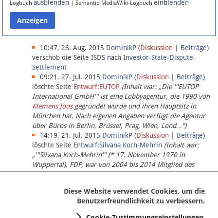
ausblenden
einblenden
Logbuch
| Semantic-MediaWiki-Logbuch
Datenschutz
Über Lobbypedia
10:47, 26. Aug. 2015
DominikP
(
Diskussion
|
Beiträge
)
verschob die Seite
ISDS
nach
Investor-State-Dispute-
Settlement
Impressum
09:21, 27. Jul. 2015
DominikP
(
Diskussion
|
Beiträge
)
löschte Seite
Entwurf:EUTOP
(Inhalt war: „Die '''EUTOP
International GmbH''' ist eine Lobbyagentur, die 1990 von
Klemens Joos
gegründet wurde und ihren Hauptsitz in
München hat. Nach eigenen Angaben verfügt die Agentur
über Büros in Berlin, Brüssel, Prag, Wien, Lond…“)
14:19, 21. Jul. 2015
DominikP
(
Diskussion
|
Beiträge
)
löschte Seite
Entwurf:Silvana Koch-Mehrin
(Inhalt war:
„'''Silvana Koch-Mehrin''' (* 17. November 1970 in
Wuppertal), FDP, war von 2004 bis 2014 Mitglied des
Europäischen Parlaments, seit November 2014 ist sie für
die Lob…“ (einziger Bearbeiter:
DominikP
))
Diese Website verwendet Cookies, um die
Benutzerfreundlichkeit zu verbessern.
Cookie-Zustimmungseinstellungen