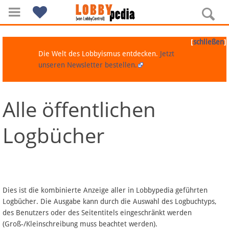
[
]
schließen
Die Welt des Lobbyismus entdecken.
Jetzt
unseren Newsletter bestellen.
Alle öffentlichen
Navigation
Logbücher
Über Lobbypedia
Inhalt A-Z
Artikel nach Kategorien
Dies ist die kombinierte Anzeige aller in Lobbypedia geführten
Logbücher. Die Ausgabe kann durch die Auswahl des Logbuchtyps,
FAQ
des Benutzers oder des Seitentitels eingeschränkt werden
(Groß-/Kleinschreibung muss beachtet werden).