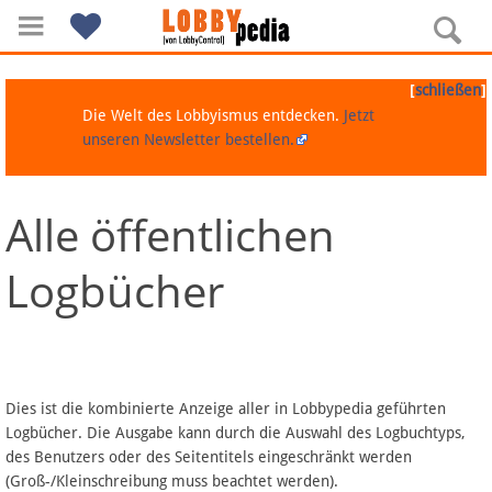
[
]
schließen
Die Welt des Lobbyismus entdecken.
Jetzt
unseren Newsletter bestellen.
Alle öffentlichen
Navigation
Logbücher
Über Lobbypedia
Inhalt A-Z
Artikel nach Kategorien
Dies ist die kombinierte Anzeige aller in Lobbypedia geführten
Logbücher. Die Ausgabe kann durch die Auswahl des Logbuchtyps,
FAQ
des Benutzers oder des Seitentitels eingeschränkt werden
(Groß-/Kleinschreibung muss beachtet werden).