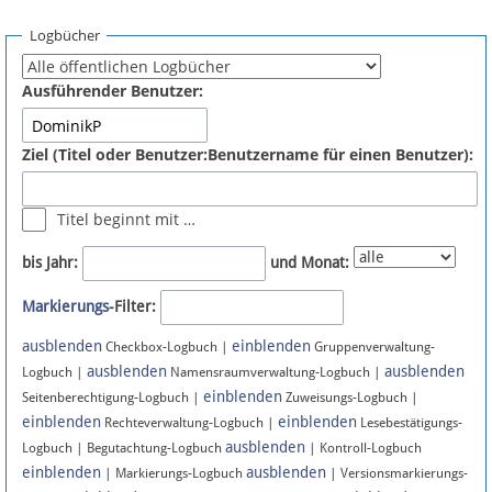
Spenden
Logbücher
Fördermitglied werden
Ausführender Benutzer:
Fehler melden
Ziel (Titel oder Benutzer:Benutzername für einen Benutzer):
Vernetzen
Titel beginnt mit …
Newsletter
bis Jahr:
und Monat:
Bluesky
Markierungs
-Filter:
ausblenden
einblenden
Facebook
Checkbox-Logbuch |
Gruppenverwaltung-
ausblenden
ausblenden
Logbuch |
Namensraumverwaltung-Logbuch |
einblenden
Instagram
Seitenberechtigung-Logbuch |
Zuweisungs-Logbuch |
einblenden
einblenden
Rechteverwaltung-Logbuch |
Lesebestätigungs-
ausblenden
Logbuch | Begutachtung-Logbuch
| Kontroll-Logbuch
einblenden
ausblenden
| Markierungs-Logbuch
| Versionsmarkierungs-
Anmelden