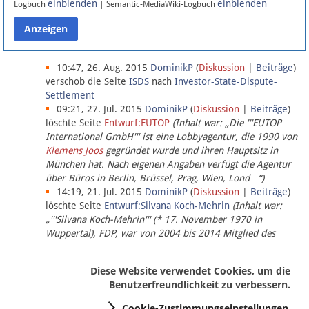
einblenden
einblenden
Logbuch
| Semantic-MediaWiki-Logbuch
Datenschutz
Über Lobbypedia
10:47, 26. Aug. 2015
DominikP
(
Diskussion
|
Beiträge
)
verschob die Seite
ISDS
nach
Investor-State-Dispute-
Settlement
Impressum
09:21, 27. Jul. 2015
DominikP
(
Diskussion
|
Beiträge
)
löschte Seite
Entwurf:EUTOP
(Inhalt war: „Die '''EUTOP
International GmbH''' ist eine Lobbyagentur, die 1990 von
Klemens Joos
gegründet wurde und ihren Hauptsitz in
München hat. Nach eigenen Angaben verfügt die Agentur
über Büros in Berlin, Brüssel, Prag, Wien, Lond…“)
14:19, 21. Jul. 2015
DominikP
(
Diskussion
|
Beiträge
)
löschte Seite
Entwurf:Silvana Koch-Mehrin
(Inhalt war:
„'''Silvana Koch-Mehrin''' (* 17. November 1970 in
Wuppertal), FDP, war von 2004 bis 2014 Mitglied des
Europäischen Parlaments, seit November 2014 ist sie für
die Lob…“ (einziger Bearbeiter:
DominikP
))
Diese Website verwendet Cookies, um die
Benutzerfreundlichkeit zu verbessern.
Cookie-Zustimmungseinstellungen