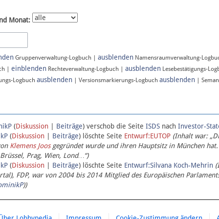
nd Monat:
nden
ausblenden
Gruppenverwaltung-Logbuch |
Namensraumverwaltung-Logbu
einblenden
ausblenden
ch |
Rechteverwaltung-Logbuch |
Lesebestätigungs-Lo
ausblenden
ausblenden
ungs-Logbuch
| Versionsmarkierungs-Logbuch
| Seman
nikP
(
Diskussion
|
Beiträge
)
verschob die Seite
ISDS
nach
Investor-Sta
ikP
(
Diskussion
|
Beiträge
)
löschte Seite
Entwurf:EUTOP
(Inhalt war: „D
von
Klemens Joos
gegründet wurde und ihren Hauptsitz in München hat.
 Brüssel, Prag, Wien, Lond…“)
ikP
(
Diskussion
|
Beiträge
)
löschte Seite
Entwurf:Silvana Koch-Mehrin
(
l), FDP, war von 2004 bis 2014 Mitglied des Europäischen Parlaments,
ominikP
))
Über Lobbypedia
Impressum
Cookie-Zustimmung ändern