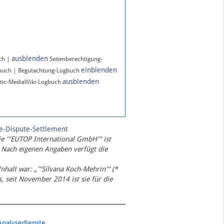
ausblenden
ch |
Seitenberechtigung-
einblenden
gbuch | Begutachtung-Logbuch
ausblenden
tic-MediaWiki-Logbuch
te-Dispute-Settlement
ie '''EUTOP International GmbH''' ist
 Nach eigenen Angaben verfügt die
Inhalt war: „'''Silvana Koch-Mehrin''' (*
 seit November 2014 ist sie für die
Analysedienste