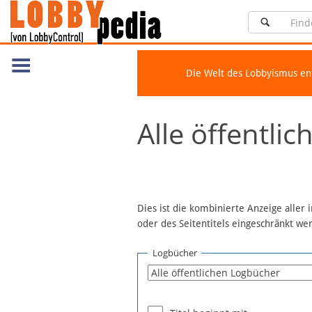
Die Welt des Lobbyismus e
Navigation
Alle öffentli
Über Lobbypedia
Inhalt A-Z
Artikel nach Kategorien
FAQ
Dies ist die kombinierte Anzeige aller
oder des Seitentitels eingeschränkt w
Spenden
Fördermitglied werden
Logbücher
Fehler melden
Vernetzen