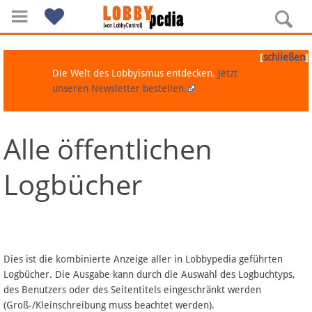
[
]
schließen
Die Welt des Lobbyismus entdecken.
Jetzt
unseren Newsletter bestellen.
Alle öffentlichen
Navigation
Logbücher
Über Lobbypedia
Inhalt A-Z
Artikel nach Kategorien
Dies ist die kombinierte Anzeige aller in Lobbypedia geführten
Logbücher. Die Ausgabe kann durch die Auswahl des Logbuchtyps,
FAQ
des Benutzers oder des Seitentitels eingeschränkt werden
(Groß-/Kleinschreibung muss beachtet werden).