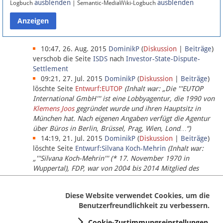
ausblenden
ausblenden
Logbuch
| Semantic-MediaWiki-Logbuch
Datenschutz
Über Lobbypedia
10:47, 26. Aug. 2015
DominikP
(
Diskussion
|
Beiträge
)
verschob die Seite
ISDS
nach
Investor-State-Dispute-
Settlement
Impressum
09:21, 27. Jul. 2015
DominikP
(
Diskussion
|
Beiträge
)
löschte Seite
Entwurf:EUTOP
(Inhalt war: „Die '''EUTOP
International GmbH''' ist eine Lobbyagentur, die 1990 von
Klemens Joos
gegründet wurde und ihren Hauptsitz in
München hat. Nach eigenen Angaben verfügt die Agentur
über Büros in Berlin, Brüssel, Prag, Wien, Lond…“)
14:19, 21. Jul. 2015
DominikP
(
Diskussion
|
Beiträge
)
löschte Seite
Entwurf:Silvana Koch-Mehrin
(Inhalt war:
„'''Silvana Koch-Mehrin''' (* 17. November 1970 in
Wuppertal), FDP, war von 2004 bis 2014 Mitglied des
Europäischen Parlaments, seit November 2014 ist sie für
die Lob…“ (einziger Bearbeiter:
DominikP
))
Diese Website verwendet Cookies, um die
Benutzerfreundlichkeit zu verbessern.
Cookie-Zustimmungseinstellungen