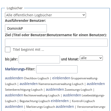
Spenden
Logbücher
Fördermitglied werden
Ausführender Benutzer:
Fehler melden
Ziel (Titel oder Benutzer:Benutzername für einen Benutzer):
Vernetzen
Titel beginnt mit …
Newsletter
bis Jahr:
und Monat:
Bluesky
Markierungs
-Filter:
ausblenden
einblenden
Facebook
Checkbox-Logbuch |
Gruppenverwaltung-
ausblenden
ausblenden
Logbuch |
Namensraumverwaltung-Logbuch |
ausblenden
Instagram
Seitenberechtigung-Logbuch |
Zuweisungs-Logbuch |
ausblenden
ausblenden
Rechteverwaltung-Logbuch |
Lesebestätigungs-
einblenden
Logbuch | Begutachtung-Logbuch
| Kontroll-Logbuch
ausblenden
ausblenden
| Markierungs-Logbuch
| Versionsmarkierungs-
Anmelden