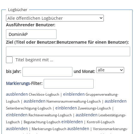
Spenden
Logbücher
Fördermitglied werden
Ausführender Benutzer:
Fehler melden
Ziel (Titel oder Benutzer:Benutzername für einen Benutzer):
Vernetzen
Titel beginnt mit …
Newsletter
bis Jahr:
und Monat:
Bluesky
Markierungs
-Filter:
ausblenden
einblenden
Facebook
Checkbox-Logbuch |
Gruppenverwaltung-
ausblenden
ausblenden
Logbuch |
Namensraumverwaltung-Logbuch |
einblenden
Instagram
Seitenberechtigung-Logbuch |
Zuweisungs-Logbuch |
einblenden
ausblenden
Rechteverwaltung-Logbuch |
Lesebestätigungs-
einblenden
Logbuch | Begutachtung-Logbuch
| Kontroll-Logbuch
ausblenden
ausblenden
| Markierungs-Logbuch
| Versionsmarkierungs-
Anmelden