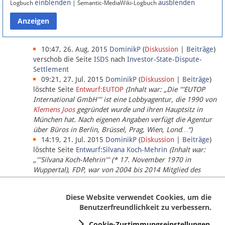
einblenden
ausblenden
Logbuch
| Semantic-MediaWiki-Logbuch
Datenschutz
Über Lobbypedia
10:47, 26. Aug. 2015
DominikP
(
Diskussion
|
Beiträge
)
verschob die Seite
ISDS
nach
Investor-State-Dispute-
Settlement
Impressum
09:21, 27. Jul. 2015
DominikP
(
Diskussion
|
Beiträge
)
löschte Seite
Entwurf:EUTOP
(Inhalt war: „Die '''EUTOP
International GmbH''' ist eine Lobbyagentur, die 1990 von
Klemens Joos
gegründet wurde und ihren Hauptsitz in
München hat. Nach eigenen Angaben verfügt die Agentur
über Büros in Berlin, Brüssel, Prag, Wien, Lond…“)
14:19, 21. Jul. 2015
DominikP
(
Diskussion
|
Beiträge
)
löschte Seite
Entwurf:Silvana Koch-Mehrin
(Inhalt war:
„'''Silvana Koch-Mehrin''' (* 17. November 1970 in
Wuppertal), FDP, war von 2004 bis 2014 Mitglied des
Europäischen Parlaments, seit November 2014 ist sie für
die Lob…“ (einziger Bearbeiter:
DominikP
))
Diese Website verwendet Cookies, um die
Benutzerfreundlichkeit zu verbessern.
Cookie-Zustimmungseinstellungen