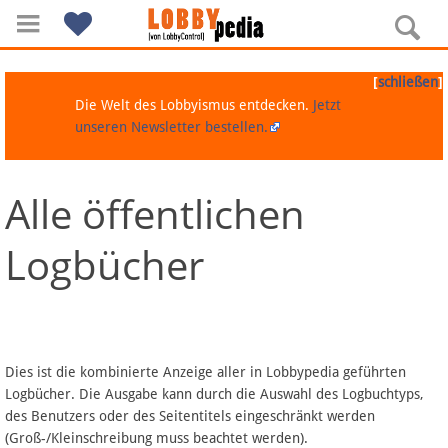
[
]
schließen
Die Welt des Lobbyismus entdecken.
Jetzt
unseren Newsletter bestellen.
Alle öffentlichen
Navigation
Logbücher
Über Lobbypedia
Inhalt A-Z
Artikel nach Kategorien
Dies ist die kombinierte Anzeige aller in Lobbypedia geführten
Logbücher. Die Ausgabe kann durch die Auswahl des Logbuchtyps,
FAQ
des Benutzers oder des Seitentitels eingeschränkt werden
(Groß-/Kleinschreibung muss beachtet werden).