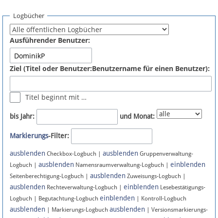
Spenden
Logbücher
Fördermitglied werden
Ausführender Benutzer:
Fehler melden
Ziel (Titel oder Benutzer:Benutzername für einen Benutzer):
Vernetzen
Titel beginnt mit …
Newsletter
bis Jahr:
und Monat:
Bluesky
Markierungs
-Filter:
ausblenden
ausblenden
Facebook
Checkbox-Logbuch |
Gruppenverwaltung-
ausblenden
einblenden
Logbuch |
Namensraumverwaltung-Logbuch |
ausblenden
Instagram
Seitenberechtigung-Logbuch |
Zuweisungs-Logbuch |
ausblenden
einblenden
Rechteverwaltung-Logbuch |
Lesebestätigungs-
einblenden
Logbuch | Begutachtung-Logbuch
| Kontroll-Logbuch
ausblenden
ausblenden
| Markierungs-Logbuch
| Versionsmarkierungs-
Anmelden