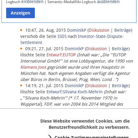
einblenden
ausblenden
Logbuch
| Semantic-MediaWiki-Logbuch
Datenschutz
Über Lobbypedia
10:47, 26. Aug. 2015
DominikP
(
Diskussion
|
Beiträge
)
verschob die Seite
ISDS
nach
Investor-State-Dispute-
Settlement
Impressum
09:21, 27. Jul. 2015
DominikP
(
Diskussion
|
Beiträge
)
löschte Seite
Entwurf:EUTOP
(Inhalt war: „Die '''EUTOP
International GmbH''' ist eine Lobbyagentur, die 1990 von
Klemens Joos
gegründet wurde und ihren Hauptsitz in
München hat. Nach eigenen Angaben verfügt die Agentur
über Büros in Berlin, Brüssel, Prag, Wien, Lond…“)
14:19, 21. Jul. 2015
DominikP
(
Diskussion
|
Beiträge
)
löschte Seite
Entwurf:Silvana Koch-Mehrin
(Inhalt war:
„'''Silvana Koch-Mehrin''' (* 17. November 1970 in
Wuppertal), FDP, war von 2004 bis 2014 Mitglied des
Europäischen Parlaments, seit November 2014 ist sie für
die Lob…“ (einziger Bearbeiter:
DominikP
))
Diese Website verwendet Cookies, um die
Benutzerfreundlichkeit zu verbessern.
Cookie-Zustimmungseinstellungen