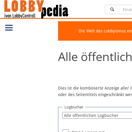
Die Welt des Lobbyismus e
Navigation
Alle öffentli
Über Lobbypedia
Inhalt A-Z
Artikel nach Kategorien
FAQ
Dies ist die kombinierte Anzeige aller
oder des Seitentitels eingeschränkt w
Spenden
Fördermitglied werden
Logbücher
Fehler melden
Vernetzen